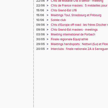
22/06
>
Chts de Moselle U18 à sénior - meeting
22/06
>
Chts de France masters : 5 médailles pour 
15/06
>
Chts Grand-Est U16
15/06
>
Meetings Toul, Strasbourg et Fribourg
10/06
>
Soirée club
09/06
>
Chts d'Europe off-road : les frères Discher
09/06
>
Chts Grand-Est masters - meetings
03/06
>
Meeting international de Forbach
30/05
>
Finale régionale Equip'athlé
29/05
>
Meetings handisports : Nottwil (Sui) et Flo
20/05
>
Interclubs : finale nationale 2A à Sarregu
avec 50103 points