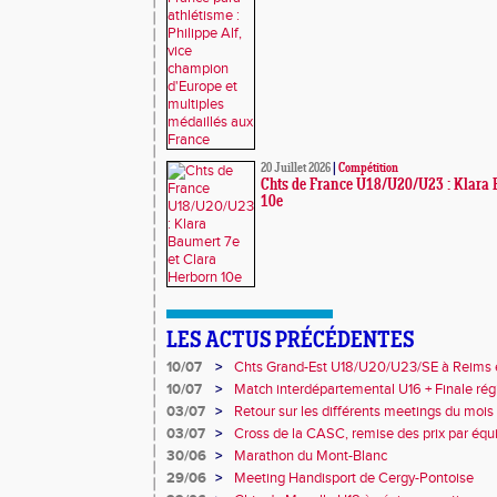
20 Juillet 2026
|
Compétition
Chts de France U18/U20/U23 : Klara 
10e
LES ACTUS PRÉCÉDENTES
10/07
>
Chts Grand-Est U18/U20/U23/SE à Reims 
10/07
>
Match interdépartemental U16 + Finale rég
Obernai
03/07
>
Retour sur les différents meetings du mois d
03/07
>
Cross de la CASC, remise des prix par équi
collèges
30/06
>
Marathon du Mont-Blanc
29/06
>
Meeting Handisport de Cergy-Pontoise