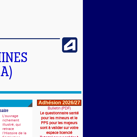
INES
A)
Adhésion 2026/27
Bulletin (PDF)
naire
Le questionnaire santé
L'ouvrage
pour les mineurs et le
richement
PPS pour les majeurs
illustré, qui
sont à valider sur votre
retrace
espace licencié
l’Histoire de la