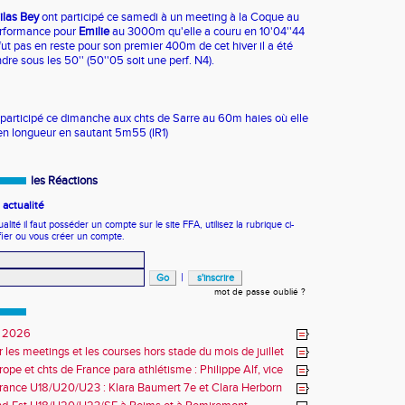
ilas Bey
ont participé ce samedi à un meeting à la Coque au
erformance pour
Emilie
au 3000m qu'elle a couru en 10'04''44
ut pas en reste pour son premier 400m de cet hiver il a été
re sous les 50'' (50''05 soit une perf. N4).
participé ce dimanche aux chts de Sarre au 60m haies où elle
t en longueur en sautant 5m55 (IR1)
les Réactions
actualité
ité il faut posséder un compte sur le site FFA, utilisez la rubrique ci-
fier ou vous créer un compte.
|
mot de passe oublié ?
 2026
r les meetings et les courses hors stade du mois de juillet
ope et chts de France para athlétisme : Philippe Alf, vice
d'Europe et multiples médaillés aux France
rance U18/U20/U23 : Klara Baumert 7e et Clara Herborn