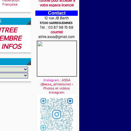
Fédération
Tutoriel pour accéder à
Française
votre espace licencié
Contact
12 rue JB Barth
6
57200 SARREGUEMINES
Tél. : 03 87 98 15 68
TREE
courriel
:
EMBRE
athle.assa@gmail.com
 INFOS
Instagram
:
ASSA
(@assa_athletisme) •
Photos et vidéos
Instagram