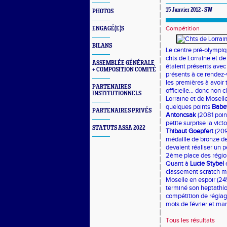
15 Janvier 2012 - SW
PHOTOS
Compétition
ENGAGÉ(E)S
BILANS
Le centre pré-olympiq
chts de Lorraine et 
ASSEMBLÉE GÉNÉRALE
étaient présents avec
+ COMPOSITION COMITÉ
présents à ce rendez-v
les premières à avoi
PARTENAIRES
officielle... donc non 
INSTITUTIONNELS
Lorraine et de Mosell
quelques points
Babe
PARTENAIRES PRIVÉS
Antoncsak
(2081 point
petite surprise la vic
STATUTS ASSA 2022
Thibaut Goepfert
(209
médaille de bronze de
devaient réaliser un 
2ème place des régio
Quant à
Lucie Stybel
e
classement scratch m
Moselle en espoir (245
terminé son heptathlon
compétition de réglag
mois de février et mar
Tous les résultats