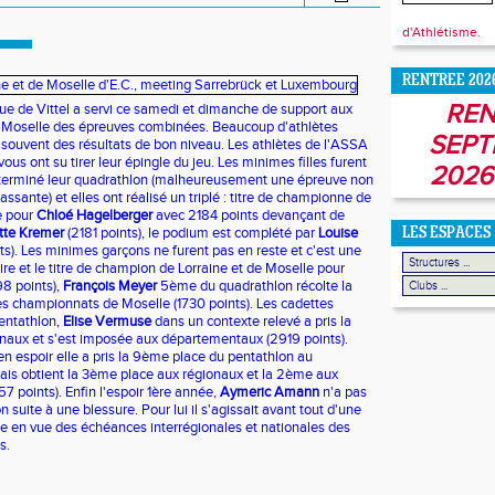
d'Athlétisme.
RENTREE 202
REN
ue de Vittel a servi ce samedi et dimanche de support aux
de Moselle des épreuves combinées. Beaucoup d'athlètes
SEPT
 souvent des résultats de bon niveau. Les athlètes de l'ASSA
ous ont su tirer leur épingle du jeu. Les minimes filles furent
2026
r terminé leur quadrathlon (malheureusement une épreuve non
classante) et elles ont réalisé un triplé : titre de championne de
e pour
Chloé Hagelberger
avec 2184 points devançant de
tte Kremer
(2181 points), le podium est complété par
Louise
LES ESPACES
s). Les minimes garçons ne furent pas en reste et c'est une
toire et le titre de champion de Lorraine et de Moselle pour
8 points),
François Meyer
5ème du quadrathlon récolte la
s championnats de Moselle (1730 points). Les cadettes
pentathlon,
Elise Vermuse
dans un contexte relevé a pris la
naux et s'est imposée aux départementaux (2919 points).
n espoir elle a pris la 9ème place du pentathlon au
ais obtient la 3ème place aux régionaux et la 2ème aux
7 points). Enfin l'espoir 1ère année,
Aymeric Amann
n'a pas
 suite à une blessure. Pour lui il s'agissait avant tout d'une
e en vue des échéances interrégionales et nationales des
s.