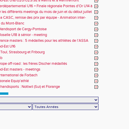
nd-Est U18/U20/U23/SE à Reims et à Remiremont
erdépartemental U16 + Finale régionale Pointes d'Or U14 à
 les différents meetings du mois de juin et du début juillet
la CASC, remise des prix par équipe - Animation inter-
 du Mont-Blanc
andisport de Cergy-Pontoise
oselle U18 à sénior - meeting
rance masters : 5 médailles pour les athlètes de l'ASSA
d-Est U16
Toul, Strasbourg et Fribourg
ub
rope off-road : les frères Discher médaillés
d-Est masters - meetings
nternational de Forbach
gionale Equip'athlé
handisports : Nottwil (Sui) et Florange