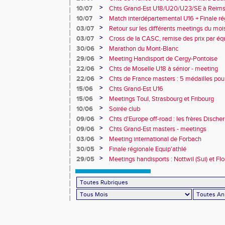
10e
>
10/07
Chts Grand-Est U18/U20/U23/SE à Reims
>
10/07
Match interdépartemental U16 + Finale ré
Obernai
>
03/07
Retour sur les différents meetings du mois 
>
03/07
Cross de la CASC, remise des prix par équ
collèges
>
30/06
Marathon du Mont-Blanc
>
29/06
Meeting Handisport de Cergy-Pontoise
>
22/06
Chts de Moselle U18 à sénior - meeting
>
22/06
Chts de France masters : 5 médailles pou
>
15/06
Chts Grand-Est U16
>
15/06
Meetings Toul, Strasbourg et Fribourg
>
10/06
Soirée club
>
09/06
Chts d'Europe off-road : les frères Dische
>
09/06
Chts Grand-Est masters - meetings
>
03/06
Meeting international de Forbach
>
30/05
Finale régionale Equip'athlé
>
29/05
Meetings handisports : Nottwil (Sui) et Fl