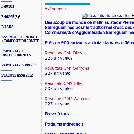
PHOTOS
Evènement
ENGAGÉ(E)S
Beaucoup de monde ce matin au stade Pierre
BILANS
Sarreguemines pour le traditionnel cross des é
Communauté d'Agglomération Sarreguemines
ASSEMBLÉE GÉNÉRALE
+ COMPOSITION COMITÉ
Près de 900 arrivants au total dans les différe
PARTENAIRES
Résultats CM1 Filles
INSTITUTIONNELS
223 arrivantes
PARTENAIRES PRIVÉS
Résultats CM1 Garçons
227 arrivants
STATUTS ASSA 2022
Résultats CM2 Filles
207 arrivantes
Résultats CM2 Garçons
227 arrivants
Bravo à tous
Podiums individuels
: