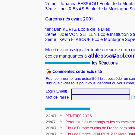
2ème : Johanna BESSAOU Ecole de la Monta
3ème : Ines RIENAS Ecole de la Montagne Su
Garçons nés avant 2001
1er : Ben KURTZ Ecole de la Blies
2ème : Joel VON SEHLEN Ecole Institution St
3ème : Kévin FLASQUE Ecole Montagne Supé
Merci de nous signaler toute erreur de nom o
athleassa@aol.co
écoles manquantes à
les Réactions
Commentez cette actualité
Pour commenter une actualité il faut posséder un compt
rubrique ci-dessous pour vous identifier ou vous crée
Login (Email)
:
Mot de Passe
:
>
22/07
RENTREE 2026
>
21/07
Retour sur les meetings et les courses hor
>
20/07
Chts d'Europe et chts de France para athlé
champion d'Europe et multiples médaillé
>
20/07
Chts de France U18/U20/U23 : Klara Baum