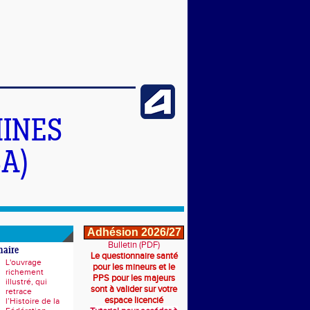
INES
A)
Adhésion 2026/27
Bulletin (PDF)
naire
Le questionnaire santé
L'ouvrage
pour les mineurs et le
richement
PPS pour les majeurs
illustré, qui
sont à valider sur votre
retrace
espace licencié
l’Histoire de la