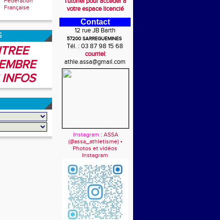
Fédération
Tutoriel pour accéder à
Française
votre espace licencié
Contact
12 rue JB Barth
6
57200 SARREGUEMINES
Tél. : 03 87 98 15 68
TREE
courriel
:
EMBRE
athle.assa@gmail.com
 INFOS
Instagram
:
ASSA
(@assa_athletisme) •
Photos et vidéos
Instagram