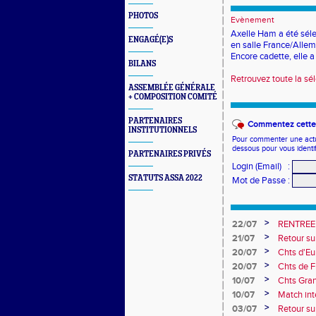
PHOTOS
Evènement
Axelle Ham a été séle
ENGAGÉ(E)S
en salle France/Allem
Encore cadette, elle 
BILANS
Retrouvez toute la sél
ASSEMBLÉE GÉNÉRALE
+ COMPOSITION COMITÉ
PARTENAIRES
Commentez cette 
INSTITUTIONNELS
Pour commenter une actual
dessous pour vous identi
PARTENAIRES PRIVÉS
Login (Email)
:
STATUTS ASSA 2022
Mot de Passe
:
>
22/07
RENTREE
>
21/07
Retour su
>
20/07
Chts d'Eur
champion 
>
20/07
Chts de F
10e
>
10/07
Chts Gra
>
10/07
Match int
Obernai
>
03/07
Retour sur