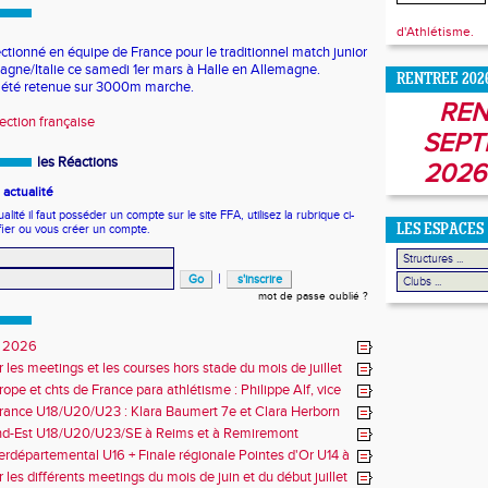
d'Athlétisme.
ctionné en équipe de France pour le traditionnel match junior
agne/Italie ce samedi 1er mars à Halle en Allemagne.
RENTREE 202
a été retenue sur 3000m marche.
REN
ection française
SEPT
les Réactions
2026
actualité
ité il faut posséder un compte sur le site FFA, utilisez la rubrique ci-
fier ou vous créer un compte.
LES ESPACES
|
mot de passe oublié ?
 2026
r les meetings et les courses hors stade du mois de juillet
ope et chts de France para athlétisme : Philippe Alf, vice
d'Europe et multiples médaillés aux France
rance U18/U20/U23 : Klara Baumert 7e et Clara Herborn
nd-Est U18/U20/U23/SE à Reims et à Remiremont
erdépartemental U16 + Finale régionale Pointes d'Or U14 à
 les différents meetings du mois de juin et du début juillet