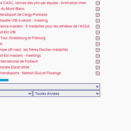
la CASC, remise des prix par équipe - Animation inter-
 du Mont-Blanc
andisport de Cergy-Pontoise
oselle U18 à sénior - meeting
rance masters : 5 médailles pour les athlètes de l'ASSA
d-Est U16
Toul, Strasbourg et Fribourg
ub
rope off-road : les frères Discher médaillés
d-Est masters - meetings
nternational de Forbach
gionale Equip'athlé
handisports : Nottwil (Sui) et Florange