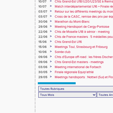
10e
>
10/07
Chts Grand-Est U18/U20/U23/SE à Reims
>
10/07
Match interdépartemental U16 + Finale ré
Obernai
>
03/07
Retour sur les différents meetings du mois 
>
03/07
Cross de la CASC, remise des prix par équ
collèges
>
30/06
Marathon du Mont-Blanc
>
29/06
Meeting Handisport de Cergy-Pontoise
>
22/06
Chts de Moselle U18 à sénior - meeting
>
22/06
Chts de France masters : 5 médailles pou
>
15/06
Chts Grand-Est U16
>
15/06
Meetings Toul, Strasbourg et Fribourg
>
10/06
Soirée club
>
09/06
Chts d'Europe off-road : les frères Dische
>
09/06
Chts Grand-Est masters - meetings
>
03/06
Meeting international de Forbach
>
30/05
Finale régionale Equip'athlé
>
29/05
Meetings handisports : Nottwil (Sui) et Fl