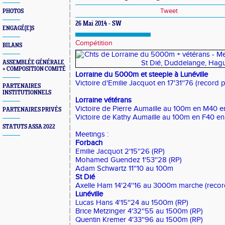
Tweet
PHOTOS
26 Mai 2014 - SW
ENGAGÉ(E)S
Compétition
BILANS
ASSEMBLÉE GÉNÉRALE
+ COMPOSITION COMITÉ
Lorraine du 5000m et steeple à Lunéville
Victoire d'Emilie Jacquot en 17'31''76 (record 
PARTENAIRES
INSTITUTIONNELS
Lorraine vétérans
Victoire de Pierre Aumaille au 100m en M40 e
PARTENAIRES PRIVÉS
Victoire de Kathy Aumaille au 100m en F40 en
STATUTS ASSA 2022
Meetings :
Forbach
Emilie Jacquot 2'15''26 (RP)
Mohamed Guendez 1'53''28 (RP)
Adam Schwartz 11''10 au 100m
St Dié
Axelle Ham 14'24''16 au 3000m marche (record
Lunéville
Lucas Hans 4'15''24 au 1500m (RP)
Brice Metzinger 4'32''55 au 1500m (RP)
Quentin Kremer 4'33''96 au 1500m (RP)