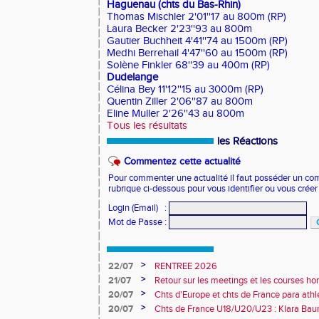
Haguenau (chts du Bas-Rhin)
Thomas Mischler 2'01''17 au 800m (RP)
Laura Becker 2'23''93 au 800m
Gautier Buchheit 4'41''74 au 1500m (RP)
Medhi Berrehail 4'47''60 au 1500m (RP)
Solène Finkler 68''39 au 400m (RP)
Dudelange
Célina Bey 11'12''15 au 3000m (RP)
Quentin Ziller 2'06''87 au 800m
Eline Muller 2'26''43 au 800m
Tous les résultats
les Réactions
Commentez cette actualité
Pour commenter une actualité il faut posséder un compt
rubrique ci-dessous pour vous identifier ou vous crée
Login (Email)
:
Mot de Passe
:
>
22/07
RENTREE 2026
>
21/07
Retour sur les meetings et les courses hor
>
20/07
Chts d'Europe et chts de France para athlé
champion d'Europe et multiples médaillé
>
20/07
Chts de France U18/U20/U23 : Klara Baum