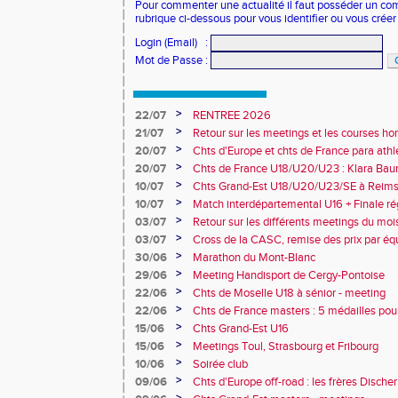
Pour commenter une actualité il faut posséder un compt
rubrique ci-dessous pour vous identifier ou vous crée
Login (Email)
:
Mot de Passe
:
>
22/07
RENTREE 2026
>
21/07
Retour sur les meetings et les courses hor
>
20/07
Chts d'Europe et chts de France para athlé
champion d'Europe et multiples médaillé
>
20/07
Chts de France U18/U20/U23 : Klara Baum
10e
>
10/07
Chts Grand-Est U18/U20/U23/SE à Reims
>
10/07
Match interdépartemental U16 + Finale ré
Obernai
>
03/07
Retour sur les différents meetings du mois 
>
03/07
Cross de la CASC, remise des prix par équ
collèges
>
30/06
Marathon du Mont-Blanc
>
29/06
Meeting Handisport de Cergy-Pontoise
>
22/06
Chts de Moselle U18 à sénior - meeting
>
22/06
Chts de France masters : 5 médailles pou
>
15/06
Chts Grand-Est U16
>
15/06
Meetings Toul, Strasbourg et Fribourg
>
10/06
Soirée club
>
09/06
Chts d'Europe off-road : les frères Dische