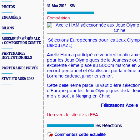
31 Mai 2014 - SW
PHOTOS
ENGAGÉ(E)S
Compétition
BILANS
ASSEMBLÉE GÉNÉRALE
Sélections Européennes pour les Jeux Olymp
+ COMPOSITION COMITÉ
Bakou (AZE)
PARTENAIRES
Axelle Ham a participé ce vendredi matin aux
INSTITUTIONNELS
pour les Jeux Olympiques de la Jeunesse où e
excellente 4ème place au 5000m marche en 24
PARTENAIRES PRIVÉS
record personnel et établissant par la même
Lorraine cadette, junior et sénior.
STATUTS ASSA 2022
Cette belle 4ème place lui vaut d'être sélectio
d'Europe pour les Jeux Olympiques de la Jeun
mois d'août à Nanjing en Chine.
Félicitations Axelle
Lien vers le site de la FFA
les Réactions
Commentez cette actualité