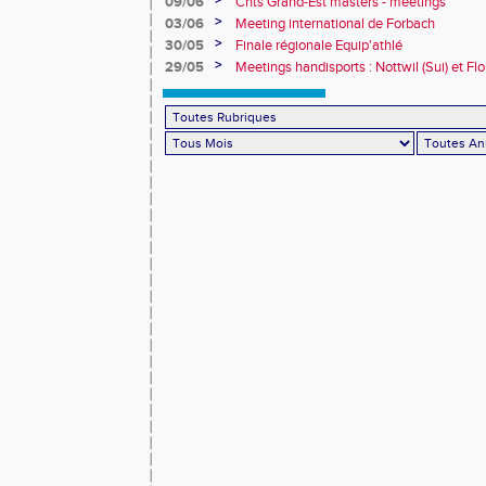
>
09/06
Chts Grand-Est masters - meetings
>
03/06
Meeting international de Forbach
>
30/05
Finale régionale Equip'athlé
>
29/05
Meetings handisports : Nottwil (Sui) et Fl