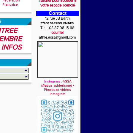
Fédération
Tutoriel pour accéder à
Française
votre espace licencié
Contact
12 rue JB Barth
6
57200 SARREGUEMINES
Tél. : 03 87 98 15 68
TREE
courriel
:
EMBRE
athle.assa@gmail.com
 INFOS
Instagram
:
ASSA
(@assa_athletisme) •
Photos et vidéos
Instagram