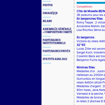
PHOTOS
Compétition
Chts de Moselle BE/M
ENGAGÉ(E)S
38 podiums pour les 
En benjamines filles
:
BILANS
Romy Teppe : 2 victoi
Amandine Mehlin 2è
ASSEMBLÉE GÉNÉRALE
Lisa Rischka 3ème a
+ COMPOSITION COMITÉ
En benjamins
:
PARTENAIRES
Victoire du relais 4x
INSTITUTIONNELS
32''65
Lucas Ziller est sec
PARTENAIRES PRIVÉS
Sergei Koch, troisiè
Corentin Beck est troi
STATUTS ASSA 2022
Benjamin Fuchs égale
Minimes filles
:
Médailles d'or : Just
Helleisen au 2000m
Gumurdulu en longueur
relais 4x60m (Alizé P
Médailles d'argent : 
80m haies, Jana Not
Verraest à la perche,
Médailles de bronze 
le relais 2 (Asmaa El