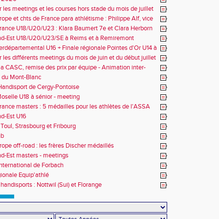
r les meetings et les courses hors stade du mois de juillet
ope et chts de France para athlétisme : Philippe Alf, vice
d'Europe et multiples médaillés aux France
rance U18/U20/U23 : Klara Baumert 7e et Clara Herborn
nd-Est U18/U20/U23/SE à Reims et à Remiremont
erdépartemental U16 + Finale régionale Pointes d'Or U14 à
 les différents meetings du mois de juin et du début juillet
la CASC, remise des prix par équipe - Animation inter-
 du Mont-Blanc
andisport de Cergy-Pontoise
oselle U18 à sénior - meeting
rance masters : 5 médailles pour les athlètes de l'ASSA
d-Est U16
Toul, Strasbourg et Fribourg
ub
rope off-road : les frères Discher médaillés
d-Est masters - meetings
nternational de Forbach
gionale Equip'athlé
handisports : Nottwil (Sui) et Florange