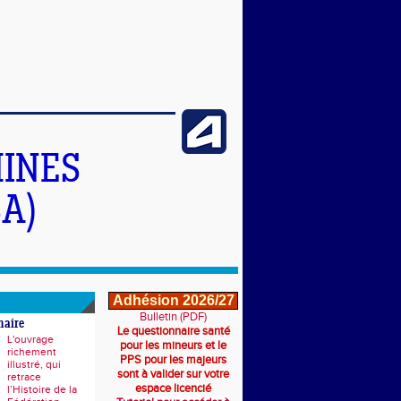
INES
A)
Adhésion 2026/27
Bulletin (PDF)
naire
Le questionnaire santé
L'ouvrage
pour les mineurs et le
richement
PPS pour les majeurs
illustré, qui
sont à valider sur votre
retrace
espace licencié
l’Histoire de la