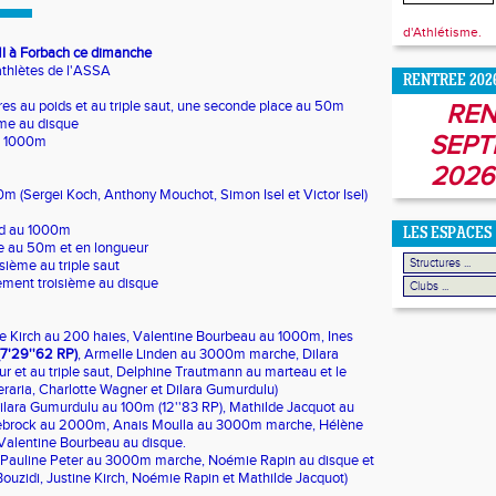
d'Athlétisme.
I à Forbach ce dimanche
athlètes de l'ASSA
RENTREE 202
res au poids et au triple saut, une seconde place au 50m
REN
me au disque
SEPT
u 1000m
2026
60m (Sergei Koch, Anthony Mouchot, Simon Isel et Victor Isel)
ond au 1000m
LES ESPACES
me au 50m et en longueur
sième au triple saut
ment troisième au disque
ine Kirch au 200 haies, Valentine Bourbeau au 1000m, Ines
(7'29''62 RP)
, Armelle Linden au 3000m marche, Dilara
 et au triple saut, Delphine Trautmann au marteau et le
eraria, Charlotte Wagner et Dilara Gumurdulu)
Dilara Gumurdulu au 100m (12''83 RP), Mathilde Jacquot au
ebrock au 2000m, Anais Moulla au 3000m marche, Hélène
 Valentine Bourbeau au disque.
: Pauline Peter au 3000m marche, Noémie Rapin au disque et
 Bouzidi, Justine Kirch, Noémie Rapin et Mathilde Jacquot)