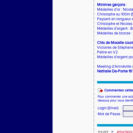
Minimes garçons
:
Médailles d'or : Nico
Christophe au 100m
(
Paysant en longueur et
Christophe et Nicolas
Médailles d'argent : 
Médailles de bronze : 
Chts de Moselle cour
Victoires de Stéphane
Peltre en V2
Médailles d'argent po
Meeting d'Amnéville 
Nathalie Da-Ponte 1
Commentez cette 
Pour commenter une actual
dessous pour vous identi
Login (Email)
:
Mot de Passe
:
>
22/07
RENTREE