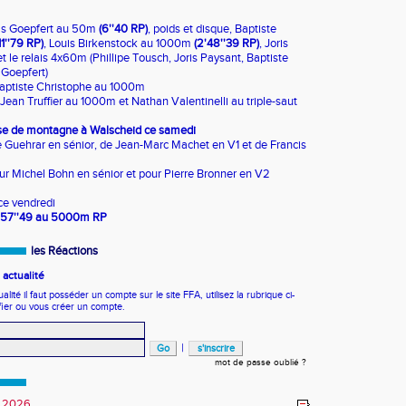
las Goepfert au 50m
(6''40 RP)
, poids et disque, Baptiste
11''79 RP)
, Louis Birkenstock au 1000m
(2'48''39 RP)
, Joris
 le relais 4x60m (Phillipe Tousch, Joris Paysant, Baptiste
 Goepfert)
Baptiste Christophe au 1000m
Jean Truffier au 1000m et Nathan Valentinelli au triple-saut
se de montagne à Walscheid ce samedi
 Guehrar en sénior, de Jean-Marc Machet en V1 et de Francis
ur Michel Bohn en sénior et pour Pierre Bronner en V2
ce vendredi
6'57''49 au 5000m RP
les Réactions
actualité
ité il faut posséder un compte sur le site FFA, utilisez la rubrique ci-
fier ou vous créer un compte.
|
mot de passe oublié ?
 2026