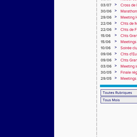
>
03/07
Cross de 
collèges
>
30/06
Marathon
>
29/06
Meeting H
>
22/06
Chts de M
>
22/06
Chts de F
>
15/06
Chts Gran
>
15/06
Meetings 
>
10/06
Soirée cl
>
09/06
Chts d'Eu
>
09/06
Chts Gran
>
03/06
Meeting i
>
30/05
Finale ré
>
29/05
Meetings 