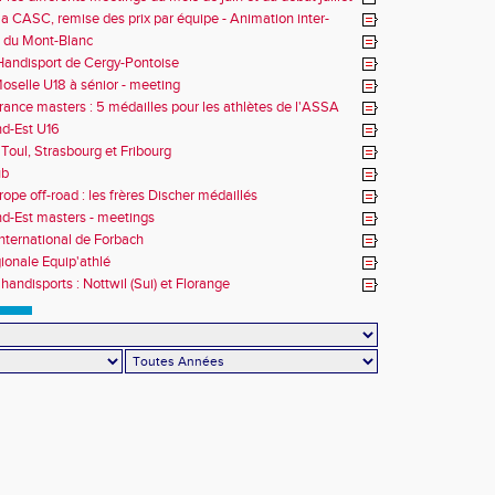
la CASC, remise des prix par équipe - Animation inter-
 du Mont-Blanc
andisport de Cergy-Pontoise
oselle U18 à sénior - meeting
rance masters : 5 médailles pour les athlètes de l'ASSA
d-Est U16
Toul, Strasbourg et Fribourg
ub
rope off-road : les frères Discher médaillés
d-Est masters - meetings
nternational de Forbach
gionale Equip'athlé
handisports : Nottwil (Sui) et Florange