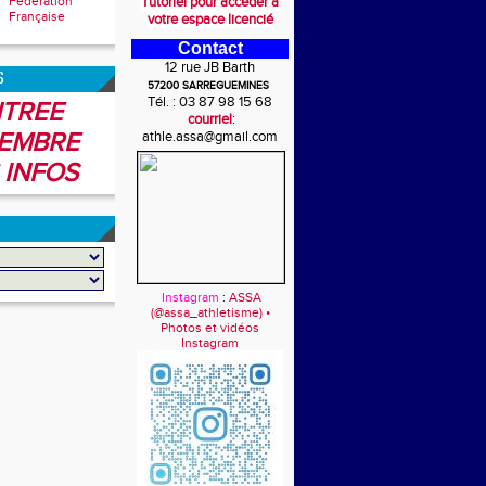
Fédération
Tutoriel pour accéder à
Française
votre espace licencié
Contact
12 rue JB Barth
6
57200 SARREGUEMINES
Tél. : 03 87 98 15 68
TREE
courriel
:
EMBRE
athle.assa@gmail.com
 INFOS
Instagram
:
ASSA
(@assa_athletisme) •
Photos et vidéos
Instagram