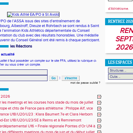
d'Athlétisme.
/PO de l'ASSA issus des sites d'entraînement de
RENTREE 202
ourg, Albestroff, Dieuze et Rohrbach se sont rendus à Saint
REN
 à l'animation Kids Athlétics départementale du Conseil
entation du club avec des résultats honorables. Une médaille
SEPT
uvenir du Conseil Général ont été remis à chaque participant.
2026
les Réactions
actualité
ité il faut posséder un compte sur le site FFA, utilisez la rubrique ci-
LES ESPACES
fier ou vous créer un compte.
|
mot de passe oublié ?
 2026
r les meetings et les courses hors stade du mois de juillet
ope et chts de France para athlétisme : Philippe Alf, vice
d'Europe et multiples médaillés aux France
rance U18/U20/U23 : Klara Baumert 7e et Clara Herborn
nd-Est U18/U20/U23/SE à Reims et à Remiremont
erdépartemental U16 + Finale régionale Pointes d'Or U14 à
 les différents meetings du mois de juin et du début juillet