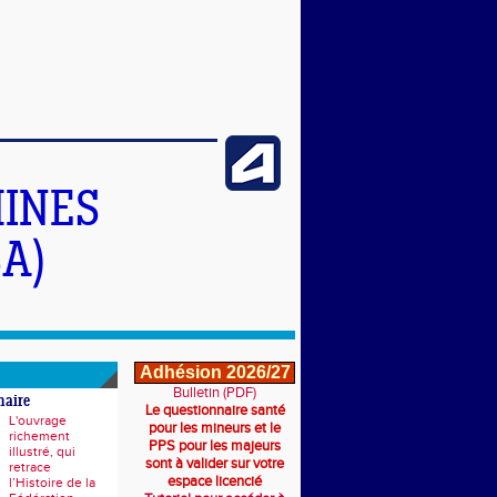
INES
A)
Adhésion 2026/27
Bulletin (PDF)
naire
Le questionnaire santé
L'ouvrage
pour les mineurs et le
richement
PPS pour les majeurs
illustré, qui
sont à valider sur votre
retrace
espace licencié
l’Histoire de la