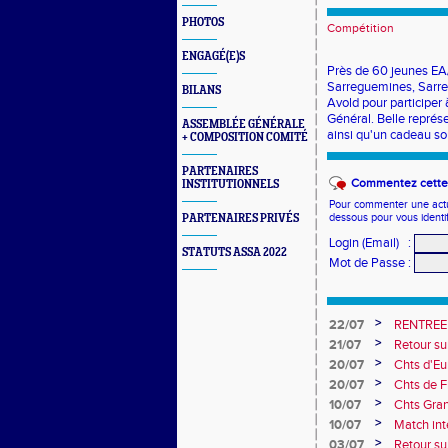
PHOTOS
Compétition
ENGAGÉ(E)S
Près de 60 jeunes EA
Sarreguemines, Sarreb
BILANS
Avold pour participer
Général. Belle représ
ASSEMBLÉE GÉNÉRALE
ainsi qu'un cadeau so
+ COMPOSITION COMITÉ
PARTENAIRES
Commentez cette 
INSTITUTIONNELS
Pour commenter une actual
dessous pour vous identi
PARTENAIRES PRIVÉS
Login (Email)
:
STATUTS ASSA 2022
Mot de Passe
:
>
22/07
RENTREE
>
21/07
Retour su
>
20/07
Chts d'Eur
champion 
>
20/07
Chts de F
10e
>
10/07
Chts Gra
>
10/07
Match int
Obernai
>
03/07
Retour sur