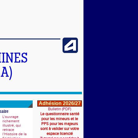
INES
A)
Adhésion 2026/27
Bulletin (PDF)
naire
Le questionnaire santé
L'ouvrage
pour les mineurs et le
richement
PPS pour les majeurs
illustré, qui
sont à valider sur votre
retrace
espace licencié
l’Histoire de la