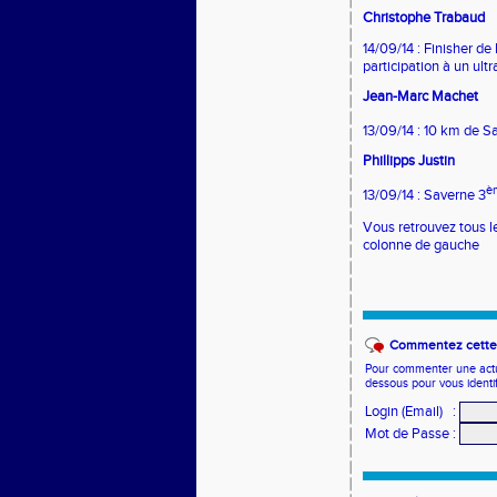
Christophe Trabaud
14/09/14 : Finisher de
participation à un ultra
Jean-Marc Machet
13/09/14 : 10 km de Sa
Phillipps Justin
è
13/09/14 : Saverne 3
Vous retrouvez tous le
colonne de gauche
Commentez cette 
Pour commenter une actual
dessous pour vous identi
Login (Email)
:
Mot de Passe
: