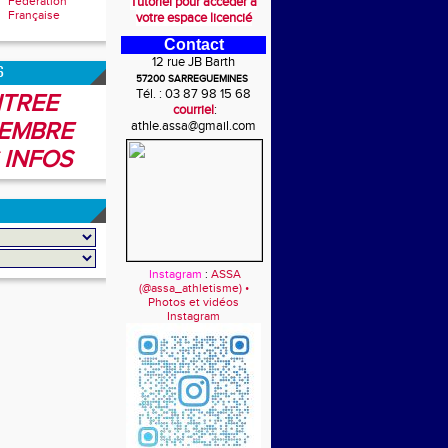
Fédération
Tutoriel pour accéder à
Française
votre espace licencié
Contact
12 rue JB Barth
6
57200 SARREGUEMINES
Tél. : 03 87 98 15 68
TREE
courriel
:
EMBRE
athle.assa@gmail.com
 INFOS
Instagram
:
ASSA
(@assa_athletisme) •
Photos et vidéos
Instagram