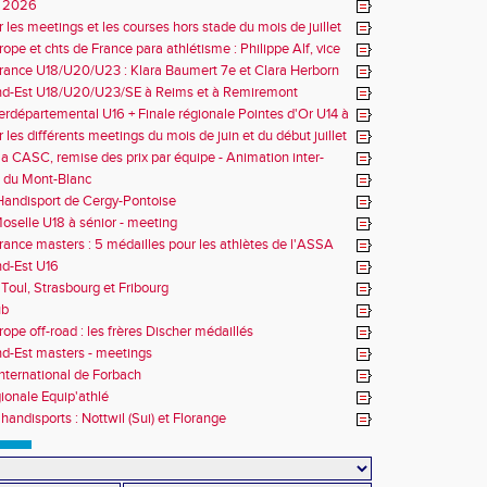
 2026
r les meetings et les courses hors stade du mois de juillet
ope et chts de France para athlétisme : Philippe Alf, vice
d'Europe et multiples médaillés aux France
rance U18/U20/U23 : Klara Baumert 7e et Clara Herborn
nd-Est U18/U20/U23/SE à Reims et à Remiremont
erdépartemental U16 + Finale régionale Pointes d'Or U14 à
 les différents meetings du mois de juin et du début juillet
la CASC, remise des prix par équipe - Animation inter-
 du Mont-Blanc
andisport de Cergy-Pontoise
oselle U18 à sénior - meeting
rance masters : 5 médailles pour les athlètes de l'ASSA
d-Est U16
Toul, Strasbourg et Fribourg
ub
rope off-road : les frères Discher médaillés
d-Est masters - meetings
nternational de Forbach
gionale Equip'athlé
handisports : Nottwil (Sui) et Florange