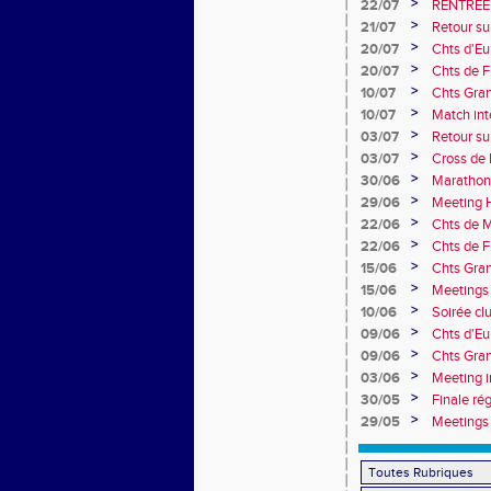
>
22/07
RENTREE
>
21/07
Retour su
>
20/07
Chts d'Eur
champion 
>
20/07
Chts de F
10e
>
10/07
Chts Gra
>
10/07
Match int
Obernai
>
03/07
Retour sur
>
03/07
Cross de 
collèges
>
30/06
Marathon
>
29/06
Meeting H
>
22/06
Chts de M
>
22/06
Chts de F
>
15/06
Chts Gran
>
15/06
Meetings 
>
10/06
Soirée cl
>
09/06
Chts d'Eu
>
09/06
Chts Gran
>
03/06
Meeting i
>
30/05
Finale ré
>
29/05
Meetings 