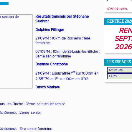
d'Athlétisme.
Résultats transmis par Stéphane
Guehrar
RENTREE 202
REN
Delphine Fillinger
SEPT
21/09/14 : 10km de Rosheim : 1ère
féminine
2026
07/09/14 : 10km de St-Louis-les-Bitche :
3ème sénior féminine
LES ESPACES
Baptiste Christophe
er
21/09/14 : Equip’athlé 1
sur 1000m en
er
2’55’’79 et 1
sur 100m en 11’92
Ditsch Mathieu
is- les-Bitche : 3ème scratch 1er senior
e Schöeneck : 2ème senior
 Schöeneck : 1ère senior feminine