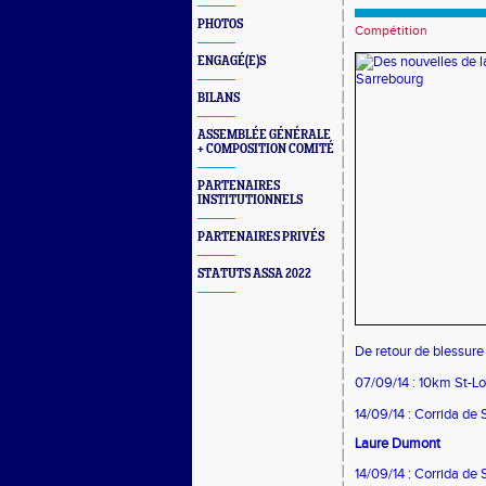
PHOTOS
Compétition
ENGAGÉ(E)S
BILANS
ASSEMBLÉE GÉNÉRALE
+ COMPOSITION COMITÉ
PARTENAIRES
INSTITUTIONNELS
PARTENAIRES PRIVÉS
STATUTS ASSA 2022
De retour de blessure
07/09/14 : 10km St-Lou
14/09/14 : Corrida d
Laure Dumont
14/09/14 : Corrida de