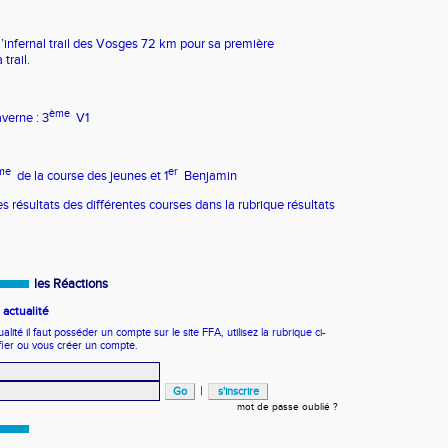
 l’infernal trail des Vosges 72 km pour sa première
 trail.
ème
verne : 3
V1
me
er
de la course des jeunes et 1
Benjamin
s résultats des différentes courses dans la rubrique résultats
les Réactions
actualité
ité il faut posséder un compte sur le site FFA, utilisez la rubrique ci-
fier ou vous créer un compte.
|
mot de passe oublié ?