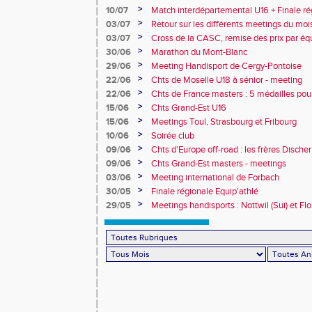
>
10/07
Match interdépartemental U16 + Finale ré
Obernai
>
03/07
Retour sur les différents meetings du mois 
>
03/07
Cross de la CASC, remise des prix par équ
collèges
>
30/06
Marathon du Mont-Blanc
>
29/06
Meeting Handisport de Cergy-Pontoise
>
22/06
Chts de Moselle U18 à sénior - meeting
>
22/06
Chts de France masters : 5 médailles pou
>
15/06
Chts Grand-Est U16
>
15/06
Meetings Toul, Strasbourg et Fribourg
>
10/06
Soirée club
>
09/06
Chts d'Europe off-road : les frères Dische
>
09/06
Chts Grand-Est masters - meetings
>
03/06
Meeting international de Forbach
>
30/05
Finale régionale Equip'athlé
>
29/05
Meetings handisports : Nottwil (Sui) et Fl