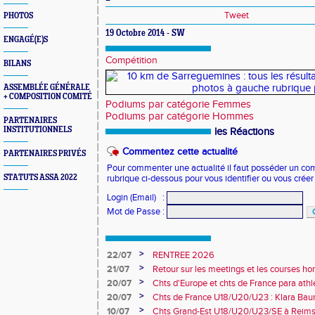
Tweet
PHOTOS
19 Octobre 2014 - SW
ENGAGÉ(E)S
Compétition
BILANS
ASSEMBLÉE GÉNÉRALE
+ COMPOSITION COMITÉ
Podiums par catégorie Femmes
Podiums par catégorie Hommes
PARTENAIRES
INSTITUTIONNELS
les Réactions
Commentez cette actualité
PARTENAIRES PRIVÉS
Pour commenter une actualité il faut posséder un compt
STATUTS ASSA 2022
rubrique ci-dessous pour vous identifier ou vous crée
Login (Email)
:
Mot de Passe
:
>
22/07
RENTREE 2026
>
21/07
Retour sur les meetings et les courses hor
>
20/07
Chts d'Europe et chts de France para athlé
champion d'Europe et multiples médaillé
>
20/07
Chts de France U18/U20/U23 : Klara Baum
10e
>
10/07
Chts Grand-Est U18/U20/U23/SE à Reims