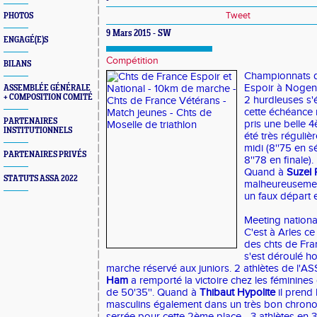
Tweet
PHOTOS
9 Mars 2015 - SW
ENGAGÉ(E)S
Compétition
BILANS
Championnats d
Espoir à Nogen
ASSEMBLÉE GÉNÉRALE
+ COMPOSITION COMITÉ
2 hurdleuses s'é
cette échéance 
PARTENAIRES
pris une belle 4
INSTITUTIONNELS
été très réguliè
midi (8''75 en sé
PARTENAIRES PRIVÉS
8''78 en finale).
Quand à
Suzel 
STATUTS ASSA 2022
malheureusement
un faux départ 
Meeting nationa
C'est à Arles c
des chts de Fr
s'est déroulé h
marche réservé aux juniors. 2 athlètes de l'AS
Ham
a remporté la victoire chez les féminines
de 50'35''. Quand à
Thibaut Hypolite
il prend
masculins également dans un très bon chrono d
serrée pour cette 2ème place... 3 athlètes en 3