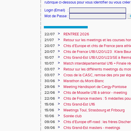
rubrique ci-dessous pour vous identifier ou vous crée
Login (Email)
:
Mot de Passe
:
>
22/07
RENTREE 2026
>
21/07
Retour sur les meetings et les courses hor
>
20/07
Chts d'Europe et chts de France para athlé
champion d'Europe et multiples médaillé
>
20/07
Chts de France U18/U20/U23 : Klara Baum
10e
>
10/07
Chts Grand-Est U18/U20/U23/SE à Reims
>
10/07
Match interdépartemental U16 + Finale ré
Obernai
>
03/07
Retour sur les différents meetings du mois 
>
03/07
Cross de la CASC, remise des prix par équ
collèges
>
30/06
Marathon du Mont-Blanc
>
29/06
Meeting Handisport de Cergy-Pontoise
>
22/06
Chts de Moselle U18 à sénior - meeting
>
22/06
Chts de France masters : 5 médailles pou
>
15/06
Chts Grand-Est U16
>
15/06
Meetings Toul, Strasbourg et Fribourg
>
10/06
Soirée club
>
09/06
Chts d'Europe off-road : les frères Dische
>
09/06
Chts Grand-Est masters - meetings