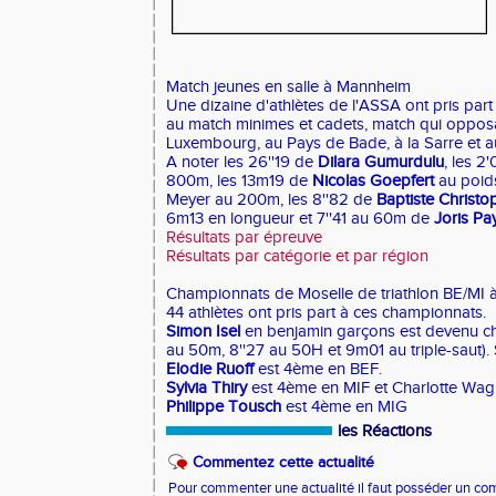
Match jeunes en salle à Mannheim
Une dizaine d'athlètes de l'ASSA ont pris part
au match minimes et cadets, match qui opposa
Luxembourg, au Pays de Bade, à la Sarre et au
A noter les 26''19 de
Dilara Gumurdulu
, les 2
800m, les 13m19 de
Nicolas Goepfert
au poids
Meyer au 200m, les 8''82 de
Baptiste Christ
6m13 en longueur et 7''41 au 60m de
Joris Pa
Résultats par épreuve
Résultats par catégorie et par région
Championnats de Moselle de triathlon BE/MI 
44 athlètes ont pris part à ces championnats.
Simon Isel
en benjamin garçons est devenu c
au 50m, 8''27 au 50H et 9m01 au triple-saut).
Elodie Ruoff
est 4ème en BEF.
Sylvia Thiry
est 4ème en MIF et Charlotte Wag
Philippe Tousch
est 4ème en MIG
les Réactions
Commentez cette actualité
Pour commenter une actualité il faut posséder un compt