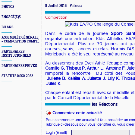
8 Juillet 2016 - Patricia
PHOTOS
ENGAGÉ(E)S
Compétition
BILANS
Dans le cadre de la journée
Sport- Sant
ASSEMBLÉE GÉNÉRALE
organisé une animation Kids Athletics EA/
+ COMPOSITION COMITÉ
Départemental. Plus de 70 jeunes ont pa
courses, sauts, lancers et relais. Hormis l’
PARTENAIRES
Merlebach a été le seul représenté au niveau
INSTITUTIONNELS
Au classement des Eveil Athlé l’équipe co
PARTENAIRES PRIVÉS
Camille G. Thibaut P. Arthur L. Antoine F. Jul
remporté la rencontre. Du côté des Poussi
STATUTS ASSA 2022
Juliette B. Kalélia A. Juliette J. Lilly K. Thi
Jules K.
Chaque enfant est reparti avec sa médaille et
par le Conseil Départemental de la Moselle.
les Réactions
Commentez cette actualité
Pour commenter une actualité il faut posséder un compt
rubrique ci-dessous pour vous identifier ou vous crée
Login (Email)
: