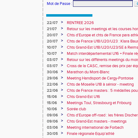
Mot de Passe
:
>
22/07
RENTREE 2026
>
21/07
Retour sur les meetings et les courses hor
>
20/07
Chts d'Europe et chts de France para athlé
champion d'Europe et multiples médaillé
>
20/07
Chts de France U18/U20/U23 : Klara Baum
10e
>
10/07
Chts Grand-Est U18/U20/U23/SE à Reims
>
10/07
Match interdépartemental U16 + Finale ré
Obernai
>
03/07
Retour sur les différents meetings du mois 
>
03/07
Cross de la CASC, remise des prix par équ
collèges
>
30/06
Marathon du Mont-Blanc
>
29/06
Meeting Handisport de Cergy-Pontoise
>
22/06
Chts de Moselle U18 à sénior - meeting
>
22/06
Chts de France masters : 5 médailles pou
>
15/06
Chts Grand-Est U16
>
15/06
Meetings Toul, Strasbourg et Fribourg
>
10/06
Soirée club
>
09/06
Chts d'Europe off-road : les frères Dische
>
09/06
Chts Grand-Est masters - meetings
>
03/06
Meeting international de Forbach
>
30/05
Finale régionale Equip'athlé