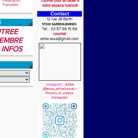
Fédération
Tutoriel pour accéder à
Française
votre espace licencié
Contact
12 rue JB Barth
6
57200 SARREGUEMINES
Tél. : 03 87 98 15 68
TREE
courriel
:
EMBRE
athle.assa@gmail.com
 INFOS
Instagram
:
ASSA
(@assa_athletisme) •
Photos et vidéos
Instagram