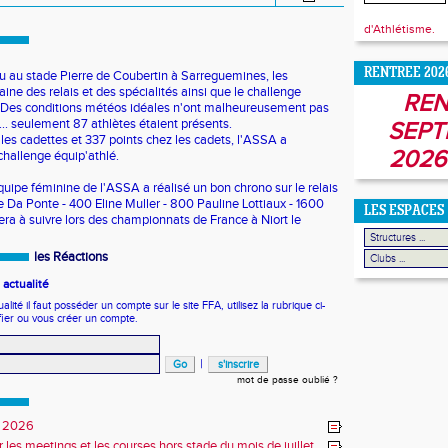
d'Athlétisme.
RENTREE 202
u au stade Pierre de Coubertin à Sarreguemines, les
ne des relais et des spécialités ainsi que le challenge
REN
s. Des conditions météos idéales n'ont malheureusement pas
... seulement 87 athlètes étaient présents.
SEPT
les cadettes et 337 points chez les cadets, l'ASSA a
2026
hallenge équip'athlé.
équipe féminine de l'ASSA a réalisé un bon chrono sur le relais
 Da Ponte - 400 Eline Muller - 800 Pauline Lottiaux - 1600
LES ESPACES
sera à suivre lors des championnats de France à Niort le
les Réactions
actualité
ité il faut posséder un compte sur le site FFA, utilisez la rubrique ci-
fier ou vous créer un compte.
|
mot de passe oublié ?
 2026
r les meetings et les courses hors stade du mois de juillet