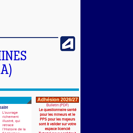
INES
A)
Adhésion 2026/27
Bulletin (PDF)
naire
Le questionnaire santé
L'ouvrage
pour les mineurs et le
richement
PPS pour les majeurs
illustré, qui
sont à valider sur votre
retrace
espace licencié
l’Histoire de la