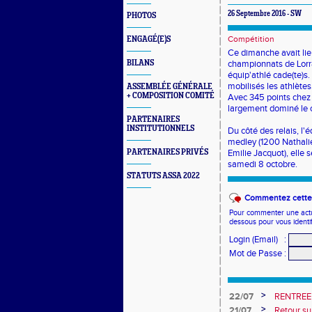
26 Septembre 2016 - SW
PHOTOS
Compétition
ENGAGÉ(E)S
Ce dimanche avait lie
BILANS
championnats de Lorrai
équip'athlé cade(te)
mobilisés les athlètes
ASSEMBLÉE GÉNÉRALE
+ COMPOSITION COMITÉ
Avec 345 points chez 
largement dominé le c
PARTENAIRES
INSTITUTIONNELS
Du côté des relais, l'
medley (1200 Nathalie
PARTENAIRES PRIVÉS
Emilie Jacquot), elle 
samedi 8 octobre.
STATUTS ASSA 2022
Commentez cette 
Pour commenter une actual
dessous pour vous identi
Login (Email)
:
Mot de Passe
:
>
22/07
RENTREE
>
21/07
Retour su