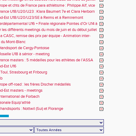
ope et chts de France para athlétisme : Philippe Alf, vice
d'Europe et multiples médaillés aux France
rance U18/U20/U23 : Klara Baumert 7e et Clara Herborn
nd-Est U18/U20/U23/SE à Reims et à Remiremont
erdépartemental U16 + Finale régionale Pointes d'Or U14 à
 les différents meetings du mois de juin et du début juillet
la CASC, remise des prix par équipe - Animation inter-
 du Mont-Blanc
andisport de Cergy-Pontoise
oselle U18 à sénior - meeting
rance masters : 5 médailles pour les athlètes de l'ASSA
d-Est U16
Toul, Strasbourg et Fribourg
ub
rope off-road : les frères Discher médaillés
d-Est masters - meetings
nternational de Forbach
gionale Equip'athlé
handisports : Nottwil (Sui) et Florange