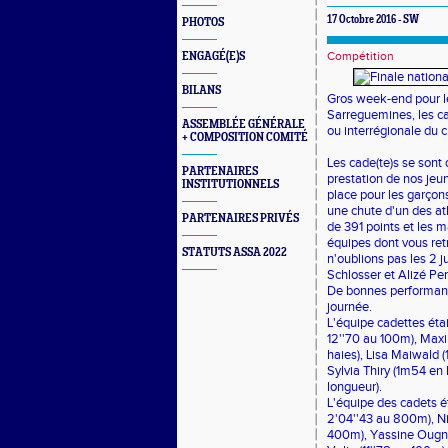
17 Octobre 2016 - SW
PHOTOS
Compétition
ENGAGÉ(E)S
BILANS
Gros week-end pour le
Sarreguemines, les ca
ASSEMBLÉE GÉNÉRALE
ou interrégionale du c
+ COMPOSITION COMITÉ
Les cade(te)s se sont 
PARTENAIRES
prestation de nos jeu
INSTITUTIONNELS
place pour les garçon
une chute d'un des ath
PARTENAIRES PRIVÉS
de 391 points et les 
équipes dont vous retr
STATUTS ASSA 2022
n'oublions pas les 2 
Schlosser et Alizé Per
De bonnes performanc
journée.
L'équipe cadettes ét
12''70 au 100m), Maxi
haies), Lisa Maiwald 
Sylvia Thiry (1m54 e
longueur).
L'équipe des cadets é
2'04''43 au 800m), N
400m), Yassine Ougno