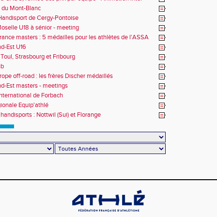
 du Mont-Blanc
andisport de Cergy-Pontoise
oselle U18 à sénior - meeting
rance masters : 5 médailles pour les athlètes de l'ASSA
d-Est U16
Toul, Strasbourg et Fribourg
ub
rope off-road : les frères Discher médaillés
d-Est masters - meetings
nternational de Forbach
gionale Equip'athlé
handisports : Nottwil (Sui) et Florange