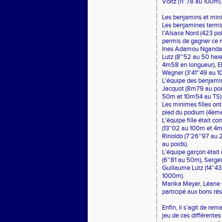
Voltz (11''78 au 100m).
Les benjamins et minim
Les benjamines termin
l'Alsace Nord (423 poin
permis de gagner ce 
Ines Adamou Nganda (
Lutz (8''52 au 50 hai
4m58 en longueur), El
Wagner (3'41''49 au 
L'équipe des benjami
Jacquot (8m79 au poid
50m et 10m54 au TS) e
Les minimes filles on
pied du podium (4ème
L'équipe fille était
(13''02 au 100m et 4m
Rinoldo (7'26''97 au
au poids).
L'équipe garçon était
(6''81 au 50m), Serge
Guillaume Lutz (14''43
1000m).
Marika Meyer, Léane G
participé aux bons ré
Enfin, il s'agit de re
jeu de ces différentes