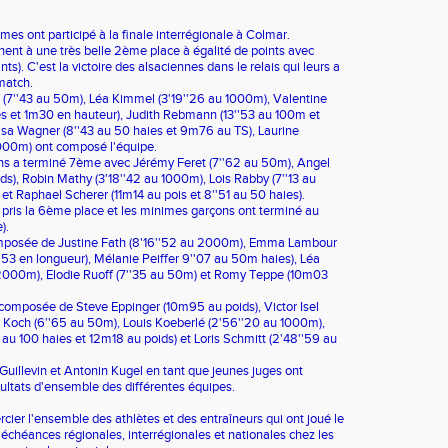
es ont participé à la finale interrégionale à Colmar.
ent à une très belle 2ème place à égalité de points avec
ts). C'est la victoire des alsaciennes dans le relais qui leurs a
match.
7''43 au 50m), Léa Kimmel (3'19''26 au 1000m), Valentine
es et 1m30 en hauteur), Judith Rebmann (13''53 au 100m et
sa Wagner (8''43 au 50 haies et 9m76 au TS), Laurine
1000m) ont composé l'équipe.
ns a terminé 7ème avec Jérémy Feret (7''62 au 50m), Angel
s), Robin Mathy (3'18''42 au 1000m), Lois Rabby (7''13 au
t Raphael Scherer (11m14 au pois et 8''51 au 50 haies).
t pris la 6ème place et les minimes garçons ont terminé au
).
 composée de Justine Fath (8'16''52 au 2000m), Emma Lambour
53 en longueur), Mélanie Peiffer 9''07 au 50m haies), Léa
 2000m), Elodie Ruoff (7''35 au 50m) et Romy Teppe (10m03
 composée de Steve Eppinger (10m95 au poids), Victor Isel
i Koch (6''65 au 50m), Louis Koeberlé (2'56''20 au 1000m),
 au 100 haies et 12m18 au poids) et Loris Schmitt (2'48''59 au
uillevin et Antonin Kugel en tant que jeunes juges ont
sultats d'ensemble des différentes équipes.
mercier l'ensemble des athlètes et des entraîneurs qui ont joué le
 échéances régionales, interrégionales et nationales chez les