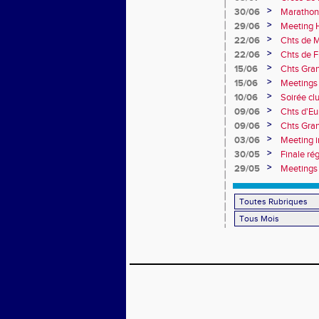
collèges
>
30/06
Marathon
>
29/06
Meeting H
>
22/06
Chts de M
>
22/06
Chts de F
>
15/06
Chts Gran
>
15/06
Meetings 
>
10/06
Soirée cl
>
09/06
Chts d'Eu
>
09/06
Chts Gran
>
03/06
Meeting i
>
30/05
Finale ré
>
29/05
Meetings 