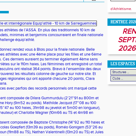
d'Athlétisme.
RENTREE 202
REN
s athlètes de l'ASSA. En plus des traditionnels 10 km de
dets, minimes et benjamins concourraient en finale nationale
SEPT
hallenge équip'athlé.
2026
donnez rendez vous à Blois pour la finale nationale. Belle
nes athlètes avec une 4ème place pour les filles et une 6ème
s. Ces derniers auraient pu terminer également 4ème sans
lètes sur le 110m haies. Les féminines ont enregistré un total
LES ESPACES
masculins ont réalisé 364 points. Bravo à l'ensemble des deux
ouverez les résultats colonne de gauche sur notre site. Et
juges régionales qui ont apporté chacune 20 points, Clara
aria.
es avec parfois des records personnels ont marqué cette
aient composée de Dilara Gummurdulu (2'21''91 au 800m et
ne Hory (9m52 au poids). Mathilde Jacquot (17''08 au 100
(15''47 au 100 haies, 31m98 au javelot et 5m00 en longueur),
n hauteur) et Charlotte Wagner (10m66 au TS et 4m98 en
taient composée de Baptiste Christophe (14''92 au 110 haies et
icolas Goepfert (13m39 au poids), Roméo Gonigam (53''26 au
un (11m88 au TS), Nathan Valentinelli (13m20 au TS) et Jules