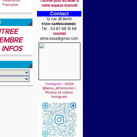
Fédération
Tutoriel pour accéder à
Française
votre espace licencié
Contact
12 rue JB Barth
6
57200 SARREGUEMINES
Tél. : 03 87 98 15 68
TREE
courriel
:
EMBRE
athle.assa@gmail.com
 INFOS
Instagram
:
ASSA
(@assa_athletisme) •
Photos et vidéos
Instagram