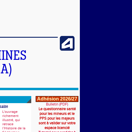
INES
A)
Adhésion 2026/27
Bulletin (PDF)
naire
Le questionnaire santé
L'ouvrage
pour les mineurs et le
richement
PPS pour les majeurs
illustré, qui
sont à valider sur votre
retrace
espace licencié
l’Histoire de la