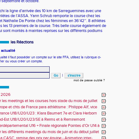
e septembre et octobre.
nchi la ligne d'arrivée des 10 km de Sarreguemines avec une
thlètes de l'ASSA. Yann Schrub remporte la course chez les
et Nathalie Da Ponte chez les féminines en 36'42''. 8 athlètes
ns les 13 premiers de la course. Très belle course également de
ui sont montés à maintes reprises sur les différents podiums
les Réactions
actualité
ité il faut posséder un compte sur le site FFA, utilisez la rubrique ci-
fier ou vous créer un compte.
|
mot de passe oublié ?
 2026
r les meetings et les courses hors stade du mois de juillet
ope et chts de France para athlétisme : Philippe Alf, vice
d'Europe et multiples médaillés aux France
rance U18/U20/U23 : Klara Baumert 7e et Clara Herborn
nd-Est U18/U20/U23/SE à Reims et à Remiremont
erdépartemental U16 + Finale régionale Pointes d'Or U14 à
 les différents meetings du mois de juin et du début juillet
la CASC, remise des prix par équipe - Animation inter-