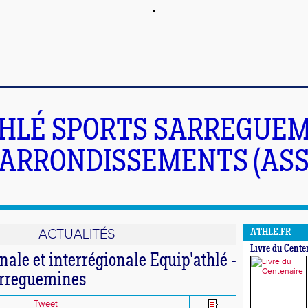
HLÉ SPORTS SARREGUEM
ARRONDISSEMENTS (ASS
ACTUALITÉS
ATHLE.FR
Livre du Cente
nale et interrégionale Equip'athlé -
arreguemines
Tweet