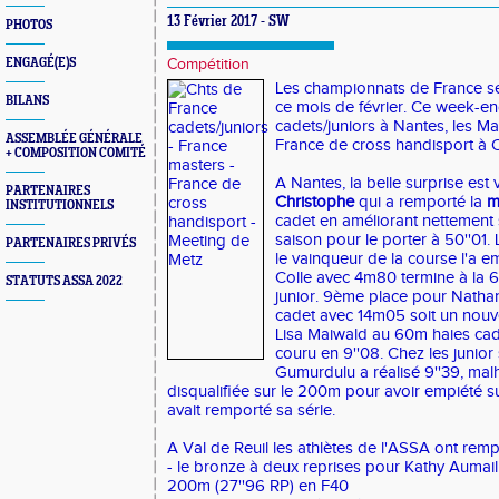
13 Février 2017 - SW
PHOTOS
ENGAGÉ(E)S
Compétition
Les championnats de France s
BILANS
ce mois de février. Ce week-end
cadets/juniors à Nantes, les Mas
ASSEMBLÉE GÉNÉRALE
France de cross handisport à 
+ COMPOSITION COMITÉ
A Nantes, la belle surprise es
PARTENAIRES
Christophe
qui a remporté la
m
INSTITUTIONNELS
cadet en améliorant nettement 
saison pour le porter à 50''01. L
PARTENAIRES PRIVÉS
le vainqueur de la course l'a em
Colle avec 4m80 termine à la 
STATUTS ASSA 2022
junior. 9ème place pour Nathan 
cadet avec 14m05 soit un nouv
Lisa Maiwald au 60m haies cad
couru en 9''08. Chez les junior
Gumurdulu a réalisé 9''39, mal
disqualifiée sur le 200m pour avoir empiété sur 
avait remporté sa série.
A Val de Reuil les athlètes de l'ASSA ont remp
- le bronze à deux reprises pour Kathy Aumail
200m (27''96 RP) en F40