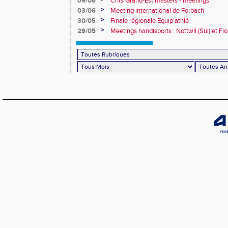
09/06
Chts Grand-Est masters - meetings
>
03/06
Meeting international de Forbach
>
30/05
Finale régionale Equip'athlé
>
29/05
Meetings handisports : Nottwil (Sui) et Fl