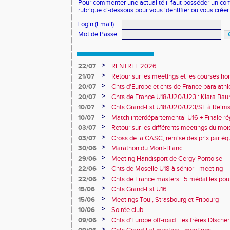
Pour commenter une actualité il faut posséder un compt
rubrique ci-dessous pour vous identifier ou vous crée
Login (Email)
:
Mot de Passe
:
>
22/07
RENTREE 2026
>
21/07
Retour sur les meetings et les courses hor
>
20/07
Chts d'Europe et chts de France para athlé
champion d'Europe et multiples médaillé
>
20/07
Chts de France U18/U20/U23 : Klara Baum
10e
>
10/07
Chts Grand-Est U18/U20/U23/SE à Reims
>
10/07
Match interdépartemental U16 + Finale ré
Obernai
>
03/07
Retour sur les différents meetings du mois 
>
03/07
Cross de la CASC, remise des prix par équ
collèges
>
30/06
Marathon du Mont-Blanc
>
29/06
Meeting Handisport de Cergy-Pontoise
>
22/06
Chts de Moselle U18 à sénior - meeting
>
22/06
Chts de France masters : 5 médailles pou
>
15/06
Chts Grand-Est U16
>
15/06
Meetings Toul, Strasbourg et Fribourg
>
10/06
Soirée club
>
09/06
Chts d'Europe off-road : les frères Dische
>