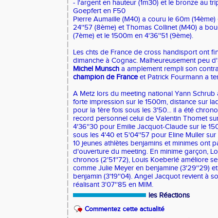
- l'argent en hauteur (1m30) et le bronze au t
Goepfert en F50
Pierre Aumaille (M40) a couru le 60m (14ème) 
24''57 (8ème) et Thomas Collinet (M40) a bou
(7ème) et le 1500m en 4'36''51 (9ème).
Les chts de France de cross handisport ont fi
dimanche à Cognac. Malheureusement peu d'at
Michel Munsch
a amplement rempli son contr
champion de France
et Patrick Fourmann a te
A Metz lors du meeting national Yann Schrub a 
forte impression sur le 1500m, distance sur la
pour la 1ère fois sous les 3'50... il a été chron
record personnel celui de Valentin Thomet sur
4'36''30 pour Emilie Jacquot-Claude sur le 15
sous les 4'40 et 5'04''57 pour Eline Muller s
10 jeunes athlètes benjamins et minimes ont p
d'ouverture du meeting. En minime garçon, Lo
chronos (2'51''72), Louis Koeberlé améliore se
comme Julie Meyer en benjamine (3'29''29) et
benjamin (3'19''04). Angel Jacquot revient à s
réalisant 3'07''85 en MIM.
les Réactions
Commentez cette actualité