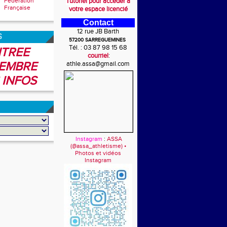
Fédération
Tutoriel pour accéder à
Française
votre espace licencié
Contact
12 rue JB Barth
6
57200 SARREGUEMINES
Tél. : 03 87 98 15 68
TREE
courriel
:
EMBRE
athle.assa@gmail.com
 INFOS
Instagram
:
ASSA
(@assa_athletisme) •
Photos et vidéos
Instagram