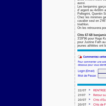
aussi.
Les benjamins garçon
d' argent au 4x60m 
Pellegrini, Quentin 
Chez les minimes gar
cavalier seul en 2'46
triathlon.
On les retrouvera po
Chts 67-68 benjami
3'29''96 pour Hugo K
pour Justine Fath au
jeunes athlètes ont b
Commentez cette 
Pour commenter une actual
dessous pour vous identi
Login (Email)
:
Mot de Passe
:
>
22/07
RENTREE
>
21/07
Retour su
>
20/07
Chts d'Eur
champion 
>
20/07
Chts de F