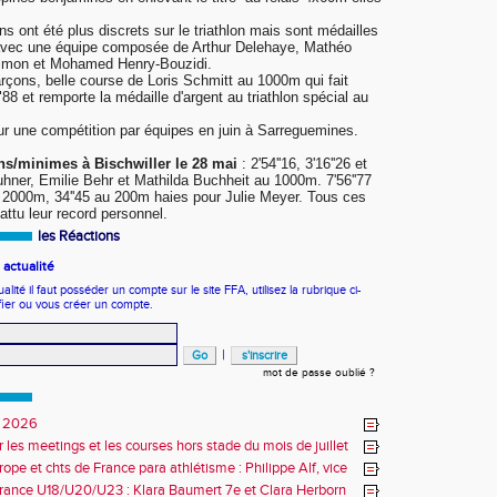
s ont été plus discrets sur le triathlon mais sont médailles
avec une équipe composée de Arthur Delehaye, Mathéo
Simon et
Mohamed
Henry-Bouzidi.
çons, belle course de Loris Schmitt au 1000m qui fait
"88 et remporte la médaille d'argent au triathlon spécial au
ur une compétition par équipes en juin à Sarreguemines.
ns/minimes à Bischwiller le 28 mai
: 2'54''16, 3'16''26 et
uhner, Emilie Behr et Mathilda Buchheit au 1000m. 7'56''77
 2000m, 34''45 au 200m haies pour Julie Meyer. Tous ces
attu leur record personnel.
les Réactions
actualité
ité il faut posséder un compte sur le site FFA, utilisez la rubrique ci-
fier ou vous créer un compte.
|
mot de passe oublié ?
 2026
r les meetings et les courses hors stade du mois de juillet
ope et chts de France para athlétisme : Philippe Alf, vice
d'Europe et multiples médaillés aux France
rance U18/U20/U23 : Klara Baumert 7e et Clara Herborn