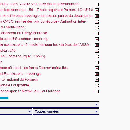
nd-Est U18/U20/U23/SE à Reims et à Remiremont
erdépartemental U16 + Finale régionale Pointes d'Or U14 à
 les différents meetings du mois de juin et du début juillet
la CASC, remise des prix par équipe - Animation inter-
 du Mont-Blanc
andisport de Cergy-Pontoise
oselle U18 à sénior - meeting
rance masters : 5 médailles pour les athlètes de l'ASSA
d-Est U16
Toul, Strasbourg et Fribourg
ub
rope off-road : les frères Discher médaillés
d-Est masters - meetings
nternational de Forbach
gionale Equip'athlé
handisports : Nottwil (Sui) et Florange