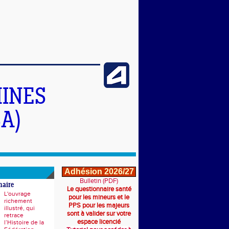
INES
A)
Adhésion 2026/27
Bulletin (PDF)
naire
Le questionnaire santé
L'ouvrage
pour les mineurs et le
richement
PPS pour les majeurs
illustré, qui
sont à valider sur votre
retrace
espace licencié
l’Histoire de la