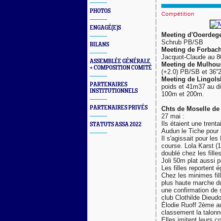
PHOTOS
Compétition
ENGAGÉ(E)S
Meeting d'Ooerdege
Schrub PB/SB
BILANS
Meeting de Forbac
Jacquot-Claude au 8
ASSEMBLÉE GÉNÉRALE
Meeting de Mulhou
+ COMPOSITION COMITÉ
(+2.0) PB/SB et 36''
Meeting de Lingol
PARTENAIRES
poids et 41m37 au dis
INSTITUTIONNELS
100m et 200m.
PARTENAIRES PRIVÉS
Chts de Moselle de
27 mai :
Ils étaient une tren
STATUTS ASSA 2022
Audun le Tiche pour 
Il s'agissait pour le
course. Lola Karst (1
doublé chez les fill
Joli 50m plat aussi 
Les filles reportent 
Chez les minimes fi
plus haute marche du
une confirmation de 
club Clothilde Dieud
Élodie Ruoff 2ème au
classement la talonn
Elles imitent leurs c