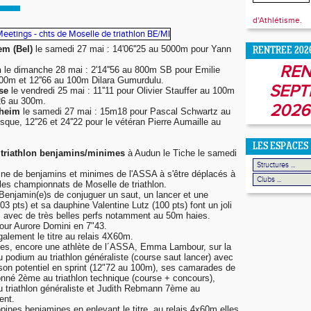
d'Athlétisme.
m (Bel)
le samedi 27 mai : 14'06''25 au 5000m pour Yann
RENTREE 202
REN
h
le dimanche 28 mai : 2'14''56 au 800m SB pour Emilie
00m et 12''66 au 100m Dilara Gumurdulu.
SEPT
se
le vendredi 25 mai : 11''11 pour Olivier Stauffer au 100m
26 au 300m.
2026
sheim
le samedi 27 mai : 15m18 pour Pascal Schwartz au
que, 12''26 et 24''22 pour le vétéran Pierre Aumaille au
LES ESPACES
 triathlon benjamins/minimes
à Audun le Tiche le samedi
taine de benjamins et minimes de l'ASSA à s'être déplacés à
les championnats de Moselle de triathlon.
s Benjamin(e)s de conjuguer un saut, un lancer et une
03 pts) et sa dauphine Valentine Lutz (100 pts) font un joli
es avec de très belles perfs notamment au 50m haies.
pour Aurore Domini en 7"43.
également le titre au relais 4X60m.
lles, encore une athlète de l´ASSA, Emma Lambour, sur la
 podium au triathlon généraliste (course saut lancer) avec
son potentiel en sprint (12"72 au 100m), ses camarades de
onné 2ème au triathlon technique (course + concours),
 triathlon généraliste et Judith Rebmann 7ème au
ent.
opines benjamines en enlevant le titre au relais 4x60m elles