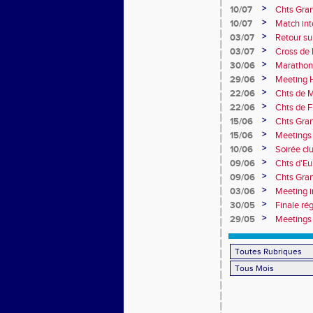
10e
>
10/07
Chts Gra
>
10/07
Match int
Obernai
>
03/07
Retour sur
>
03/07
Cross de 
collèges
>
30/06
Marathon
>
29/06
Meeting H
>
22/06
Chts de M
>
22/06
Chts de F
>
15/06
Chts Gran
>
15/06
Meetings 
>
10/06
Soirée cl
>
09/06
Chts d'Eu
>
09/06
Chts Gran
>
03/06
Meeting i
>
30/05
Finale ré
>
29/05
Meetings 