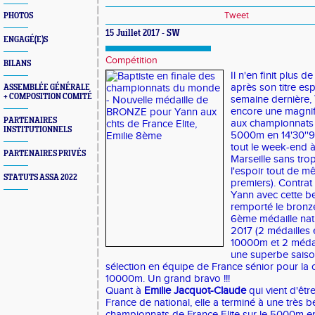
Tweet
PHOTOS
15 Juillet 2017 - SW
ENGAGÉ(E)S
Compétition
BILANS
Il n'en finit plus de
après son titre es
ASSEMBLÉE GÉNÉRALE
+ COMPOSITION COMITÉ
semaine dernière,
encore une magnif
PARTENAIRES
aux championnats 
INSTITUTIONNELS
5000m en 14'30''9
tout le week-end à 
PARTENAIRES PRIVÉS
Marseille sans tro
l'espoir tout de mê
STATUTS ASSA 2022
premiers). Contrat
Yann avec cette be
remporté le bronze
6ème médaille nat
2017 (2 médailles e
10000m et 2 médaille
une superbe saiso
sélection en équipe de France sénior pour la
10000m. Un grand bravo !!!
Quant à
Emilie Jacquot-Claude
qui vient d'êt
France de national, elle a terminé à une très 
championnats de France Elite sur le 5000m en