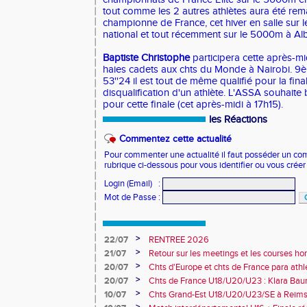
tout comme les 2 autres athlètes aura été rem
championne de France, cet hiver en salle sur
national et tout récemment sur le 5000m à Albi.
Baptiste Christophe
participera cette après-mi
haies cadets aux chts du Monde à Nairobi. 9èm
53''24 il est tout de même qualifié pour la final
disqualification d'un athlète. L'ASSA souhait
pour cette finale (cet après-midi à 17h15).
les Réactions
Commentez cette actualité
Pour commenter une actualité il faut posséder un compt
rubrique ci-dessous pour vous identifier ou vous crée
Login (Email)
:
Mot de Passe
:
>
22/07
RENTREE 2026
>
21/07
Retour sur les meetings et les courses hor
>
20/07
Chts d'Europe et chts de France para athlé
champion d'Europe et multiples médaillé
>
20/07
Chts de France U18/U20/U23 : Klara Baum
10e
>
10/07
Chts Grand-Est U18/U20/U23/SE à Reims