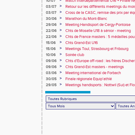
>
10/07
Match interdépartemental U16 + Finale ré
Obernai
>
03/07
Retour sur les différents meetings du mois 
>
03/07
Cross de la CASC, remise des prix par équ
collèges
>
30/06
Marathon du Mont-Blanc
>
29/06
Meeting Handisport de Cergy-Pontoise
>
22/06
Chts de Moselle U18 à sénior - meeting
>
22/06
Chts de France masters : 5 médailles pou
>
15/06
Chts Grand-Est U16
>
15/06
Meetings Toul, Strasbourg et Fribourg
>
10/06
Soirée club
>
09/06
Chts d'Europe off-road : les frères Dische
>
09/06
Chts Grand-Est masters - meetings
>
03/06
Meeting international de Forbach
>
30/05
Finale régionale Equip'athlé
>
29/05
Meetings handisports : Nottwil (Sui) et Fl