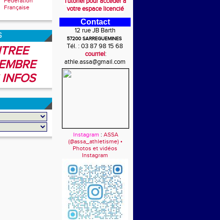
Fédération
Tutoriel pour accéder à
Française
votre espace licencié
Contact
12 rue JB Barth
6
57200 SARREGUEMINES
Tél. : 03 87 98 15 68
TREE
courriel
:
EMBRE
athle.assa@gmail.com
 INFOS
Instagram
:
ASSA
(@assa_athletisme) •
Photos et vidéos
Instagram