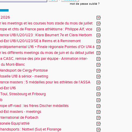
mot de passe oublié ?
 2026
r les meetings et les courses hors stade du mois de juillet
ope et chts de France para athlétisme : Philippe Alf, vice
d'Europe et multiples médaillés aux France
rance U18/U20/U23 : Klara Baumert 7e et Clara Herborn
nd-Est U18/U20/U23/SE à Reims et à Remiremont
erdépartemental U16 + Finale régionale Pointes d'Or U14 à
 les différents meetings du mois de juin et du début juillet
la CASC, remise des prix par équipe - Animation inter-
 du Mont-Blanc
andisport de Cergy-Pontoise
oselle U18 à sénior - meeting
rance masters : 5 médailles pour les athlètes de l'ASSA
d-Est U16
Toul, Strasbourg et Fribourg
ub
rope off-road : les frères Discher médaillés
d-Est masters - meetings
nternational de Forbach
gionale Equip'athlé
handisports : Nottwil (Sui) et Florange