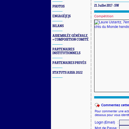
21 Juillet 2017 - SW
PHOTOS
Compétition
ENGAGÉ(E)S
BILANS
ASSEMBLÉE GÉNÉRALE
+ COMPOSITION COMITÉ
PARTENAIRES
INSTITUTIONNELS
PARTENAIRES PRIVÉS
STATUTS ASSA 2022
Commentez cette 
Pour commenter une actual
dessous pour vous identi
Login (Email)
:
Mot de Passe
: