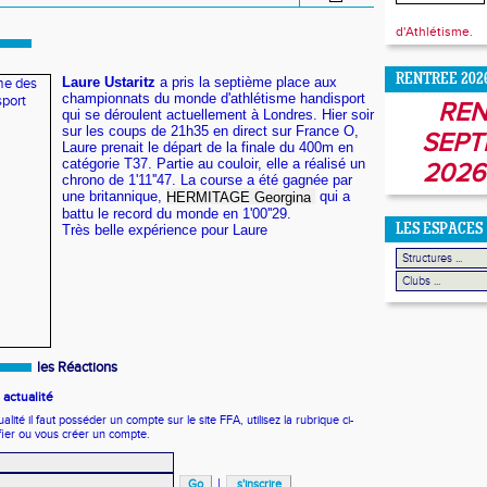
d'Athlétisme.
RENTREE 202
Laure Ustaritz
a pris la septième place aux
championnats du monde d'athlétisme handisport
REN
qui se déroulent actuellement à Londres. Hier soir
sur les coups de 21h35 en direct sur France O,
SEPT
Laure prenait le départ de la finale du 400m en
catégorie T37. Partie au couloir, elle a réalisé un
2026
chrono de 1'11''47. La course a été gagnée par
une britannique,
qui a
HERMITAGE Georgina
battu le record du monde en 1'00''29.
LES ESPACES
Très belle expérience pour Laure
les Réactions
actualité
ité il faut posséder un compte sur le site FFA, utilisez la rubrique ci-
fier ou vous créer un compte.
|