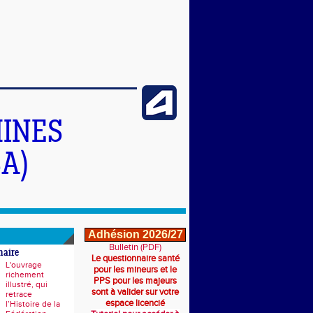
INES
A)
Adhésion 2026/27
Bulletin (PDF)
naire
Le questionnaire santé
L'ouvrage
pour les mineurs et le
richement
PPS pour les majeurs
illustré, qui
sont à valider sur votre
retrace
espace licencié
l’Histoire de la