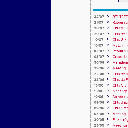
>
22/07
RENTREE
>
21/07
Retour su
>
20/07
Chts d'Eur
champion 
>
20/07
Chts de F
10e
>
10/07
Chts Gra
>
10/07
Match int
Obernai
>
03/07
Retour sur
>
03/07
Cross de 
collèges
>
30/06
Marathon
>
29/06
Meeting H
>
22/06
Chts de M
>
22/06
Chts de F
>
15/06
Chts Gran
>
15/06
Meetings 
>
10/06
Soirée cl
>
09/06
Chts d'Eu
>
09/06
Chts Gran
>
03/06
Meeting i
>
30/05
Finale ré
>
29/05
Meetings 