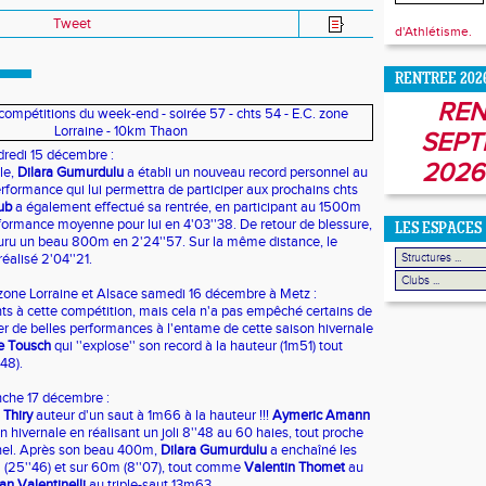
Tweet
d'Athlétisme.
RENTREE 202
REN
SEPT
dredi 15 décembre :
2026
le,
Dilara Gumurdulu
a établi un nouveau record personnel au
rformance qui lui permettra de participer aux prochains chts
ub
a également effectué sa rentrée, en participant au 1500m
erformance moyenne pour lui en 4'03''38. De retour de blessure,
LES ESPACES
uru un beau 800m en 2'24''57. Sur la même distance, le
réalisé 2'04''21.
one Lorraine et Alsace samedi 16 décembre à Metz :
nts à cette compétition, mais cela n'a pas empêché certains de
ser de belles performances à l'entame de cette saison hivernale
e Tousch
qui ''explose'' son record à la hauteur (1m51) tout
48).
che 17 décembre :
 Thiry
auteur d'un saut à 1m66 à la hauteur !!!
Aymeric Amann
n hivernale en réalisant un joli 8''48 au 60 haies, tout proche
nel. Après son beau 400m,
Dilara Gumurdulu
a enchaîné les
 (25''46) et sur 60m (8''07), tout comme
Valentin Thomet
au
an Valentinelli
au triple-saut 13m63.