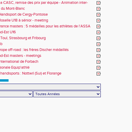
la CASC, remise des prix par équipe - Animation inter-
 du Mont-Blanc
andisport de Cergy-Pontoise
oselle U18 à sénior - meeting
rance masters : 5 médailles pour les athlètes de l'ASSA
d-Est U16
Toul, Strasbourg et Fribourg
ub
rope off-road : les frères Discher médaillés
d-Est masters - meetings
nternational de Forbach
gionale Equip'athlé
handisports : Nottwil (Sui) et Florange