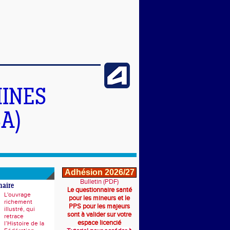
INES
A)
Adhésion 2026/27
Bulletin (PDF)
naire
Le questionnaire santé
L'ouvrage
pour les mineurs et le
richement
PPS pour les majeurs
illustré, qui
sont à valider sur votre
retrace
espace licencié
l’Histoire de la