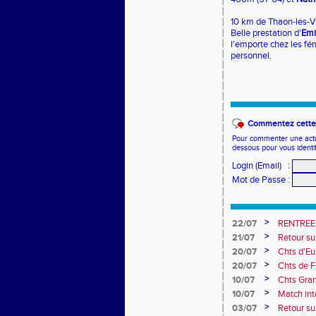
10 km de Thaon-les-V
Belle prestation d'
Emi
l'emporte chez les fé
personnel.
Commentez cette 
Pour commenter une actual
dessous pour vous identi
Login (Email)
:
Mot de Passe
:
>
22/07
RENTREE
>
21/07
Retour su
>
20/07
Chts d'Eur
champion 
>
20/07
Chts de F
10e
>
10/07
Chts Gra
>
10/07
Match int
Obernai
>
03/07
Retour sur