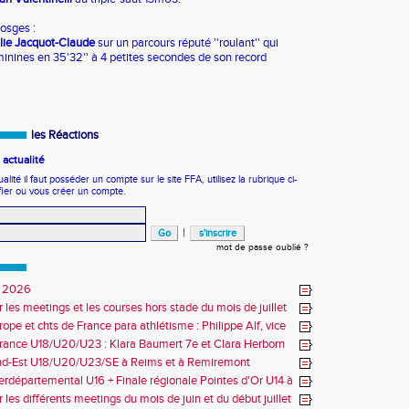
osges :
lie Jacquot-Claude
sur un parcours réputé ''roulant'' qui
minines en 35'32'' à 4 petites secondes de son record
les Réactions
actualité
ité il faut posséder un compte sur le site FFA, utilisez la rubrique ci-
fier ou vous créer un compte.
|
mot de passe oublié ?
 2026
r les meetings et les courses hors stade du mois de juillet
ope et chts de France para athlétisme : Philippe Alf, vice
d'Europe et multiples médaillés aux France
rance U18/U20/U23 : Klara Baumert 7e et Clara Herborn
nd-Est U18/U20/U23/SE à Reims et à Remiremont
erdépartemental U16 + Finale régionale Pointes d'Or U14 à
 les différents meetings du mois de juin et du début juillet