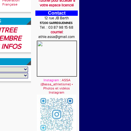
Fédération
Tutoriel pour accéder à
Française
votre espace licencié
Contact
12 rue JB Barth
6
57200 SARREGUEMINES
Tél. : 03 87 98 15 68
TREE
courriel
:
EMBRE
athle.assa@gmail.com
 INFOS
Instagram
:
ASSA
(@assa_athletisme) •
Photos et vidéos
Instagram