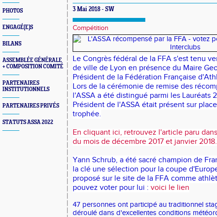
3 Mai 2018 - SW
PHOTOS
ENGAGÉ(E)S
Compétition
BILANS
Le Congrès fédéral de la FFA s'est tenu ven
ASSEMBLÉE GÉNÉRALE
+ COMPOSITION COMITÉ
de ville de Lyon en présence du Maire Ge
Président de la Fédération Française d'Ath
PARTENAIRES
Lors de la cérémonie de remise des récom
INSTITUTIONNELS
l'ASSA a été distingué parmi les Lauréats 2
Président de l'ASSA était présent sur place
PARTENAIRES PRIVÉS
trophée.
STATUTS ASSA 2022
En cliquant ici, retrouvez l'article paru da
du mois de décembre 2017 et janvier 2018.
Yann Schrub, a été sacré champion de Fr
la clé une sélection pour la coupe d'Europ
proposé sur le site de la FFA comme athlèt
pouvez voter pour lui :
voici le lien
47 personnes ont participé au traditionnel stage
déroulé dans d'excellentes conditions météor