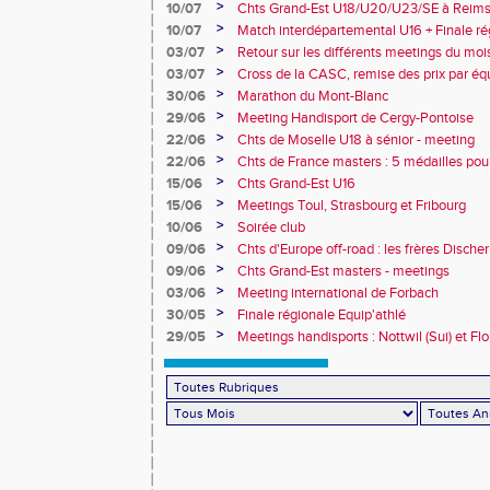
10e
>
10/07
Chts Grand-Est U18/U20/U23/SE à Reims
>
10/07
Match interdépartemental U16 + Finale ré
Obernai
>
03/07
Retour sur les différents meetings du mois 
>
03/07
Cross de la CASC, remise des prix par équ
collèges
>
30/06
Marathon du Mont-Blanc
>
29/06
Meeting Handisport de Cergy-Pontoise
>
22/06
Chts de Moselle U18 à sénior - meeting
>
22/06
Chts de France masters : 5 médailles pou
>
15/06
Chts Grand-Est U16
>
15/06
Meetings Toul, Strasbourg et Fribourg
>
10/06
Soirée club
>
09/06
Chts d'Europe off-road : les frères Dische
>
09/06
Chts Grand-Est masters - meetings
>
03/06
Meeting international de Forbach
>
30/05
Finale régionale Equip'athlé
>
29/05
Meetings handisports : Nottwil (Sui) et Fl