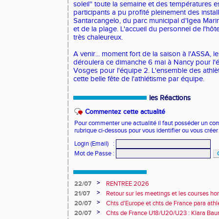
soleil'' toute la semaine et des températures e
participants a pu profité pleinement des insta
Santarcangelo, du parc municipal d'Igea Marina
et de la plage. L'accueil du personnel de l'hô
très chaleureux.
A venir... moment fort de la saison à l'ASSA, le
déroulera ce dimanche 6 mai à Nancy pour l'é
Vosges pour l'équipe 2. L'ensemble des athlèt
cette belle fête de l'athlétisme par équipe.
les Réactions
Commentez cette actualité
Pour commenter une actualité il faut posséder un compt
rubrique ci-dessous pour vous identifier ou vous crée
Login (Email)
:
Mot de Passe
:
>
22/07
RENTREE 2026
>
21/07
Retour sur les meetings et les courses hor
>
20/07
Chts d'Europe et chts de France para athlé
champion d'Europe et multiples médaillé
>
20/07
Chts de France U18/U20/U23 : Klara Baum