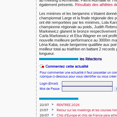
au meeting d'Amnéville. Pierre Aumaille et Th
également présents.
Résultats des athlètes 
Les minimes et les benjamins s'étaient donn
championnat Large et la finale régionale des p
ont été remportées par les minimes, Lola Kar
championne régionale au poids, Judith Rebm
Markiewicz glanent le bronze respectivement 
Carla Markiewicz et Elsa Wagner en ont profit
nouvelle meilleure performance au 3000m ma
Léna Kaba, seule benjamine qualifiée aux poin
meilleur total au triathlon en battant 2 record
longueur.
les Réactions
Commentez cette actualité
Pour commenter une actualité il faut posséder un compt
rubrique ci-dessous pour vous identifier ou vous crée
Login (Email)
:
Mot de Passe
:
>
22/07
RENTREE 2026
>
21/07
Retour sur les meetings et les courses hor
>
20/07
Chts d'Europe et chts de France para athlé