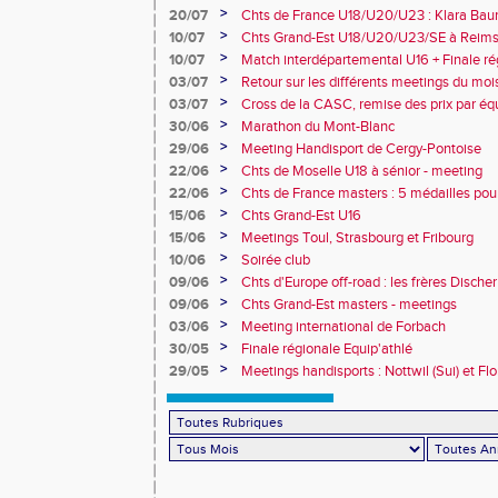
champion d'Europe et multiples médaillé
>
20/07
Chts de France U18/U20/U23 : Klara Baum
10e
>
10/07
Chts Grand-Est U18/U20/U23/SE à Reims
>
10/07
Match interdépartemental U16 + Finale ré
Obernai
>
03/07
Retour sur les différents meetings du mois 
>
03/07
Cross de la CASC, remise des prix par équ
collèges
>
30/06
Marathon du Mont-Blanc
>
29/06
Meeting Handisport de Cergy-Pontoise
>
22/06
Chts de Moselle U18 à sénior - meeting
>
22/06
Chts de France masters : 5 médailles pou
>
15/06
Chts Grand-Est U16
>
15/06
Meetings Toul, Strasbourg et Fribourg
>
10/06
Soirée club
>
09/06
Chts d'Europe off-road : les frères Dische
>
09/06
Chts Grand-Est masters - meetings
>
03/06
Meeting international de Forbach
>
30/05
Finale régionale Equip'athlé
>
29/05
Meetings handisports : Nottwil (Sui) et Fl