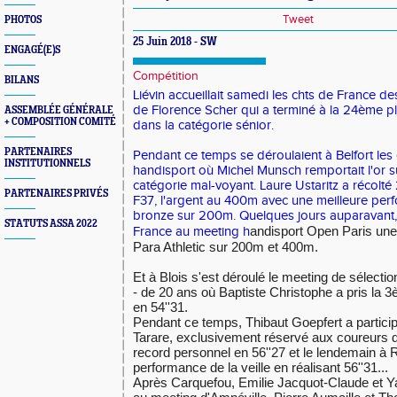
Tweet
PHOTOS
25 Juin 2018 - SW
ENGAGÉ(E)S
Compétition
BILANS
Liévin accueillait samedi les chts de France de
de Florence Scher qui a terminé à la 24ème p
ASSEMBLÉE GÉNÉRALE
+ COMPOSITION COMITÉ
dans la catégorie sénior.
PARTENAIRES
Pendant ce temps se déroulaient à Belfort les
INSTITUTIONNELS
handisport où Michel Munsch remportait l'or 
catégorie mal-voyant. Laure Ustaritz a récolté
PARTENAIRES PRIVÉS
F37, l'argent au 400m avec une meilleure perf
bronze sur 200m. Quelques jours auparavant, 
STATUTS ASSA 2022
andisport Open Paris une 
France au meeting h
Para Athletic sur 200m et 400m.
Et à Blois s'est déroulé le meeting de sélecti
- de 20 ans où Baptiste Christophe a pris la
en 54''31.
Pendant ce temps, Thibaut Goepfert a particip
Tarare, exclusivement réservé aux coureurs de
record personnel en 56''27 et le lendemain à 
performance de la veille en réalisant 56''31...
Après Carquefou, Emilie Jacquot-Claude et Ya