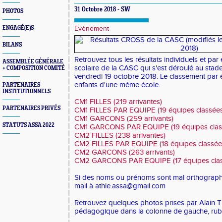
31 Octobre 2018 - SW
PHOTOS
ENGAGÉ(E)S
Evènement
BILANS
Retrouvez tous les résultats individuels et par
ASSEMBLÉE GÉNÉRALE
scolaire de la CASC qui s'est déroulé au stade
+ COMPOSITION COMITÉ
vendredi 19 octobre 2018. Le classement par é
enfants d'une même école.
PARTENAIRES
INSTITUTIONNELS
CM1 FILLES (219 arrivantes)
PARTENAIRES PRIVÉS
CM1 FILLES PAR EQUIPE (19 équipes classées
CM1 GARCONS (259 arrivants)
STATUTS ASSA 2022
CM1 GARCONS PAR EQUIPE (19 équipes clas
CM2 FILLES (238 arrivantes)
CM2 FILLES PAR EQUIPE (18 équipes classée
CM2 GARCONS (263 arrivants)
CM2 GARCONS PAR EQUIPE (17 équipes clas
Si des noms ou prénoms sont mal orthographi
mail à athle.assa@gmail.com
Retrouvez quelques photos prises par Alain Tri
pédagogique dans la colonne de gauche, rubr