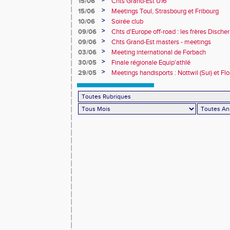
>
15/06
Chts Grand-Est U16
>
15/06
Meetings Toul, Strasbourg et Fribourg
>
10/06
Soirée club
>
09/06
Chts d'Europe off-road : les frères Dische
>
09/06
Chts Grand-Est masters - meetings
>
03/06
Meeting international de Forbach
>
30/05
Finale régionale Equip'athlé
>
29/05
Meetings handisports : Nottwil (Sui) et Fl