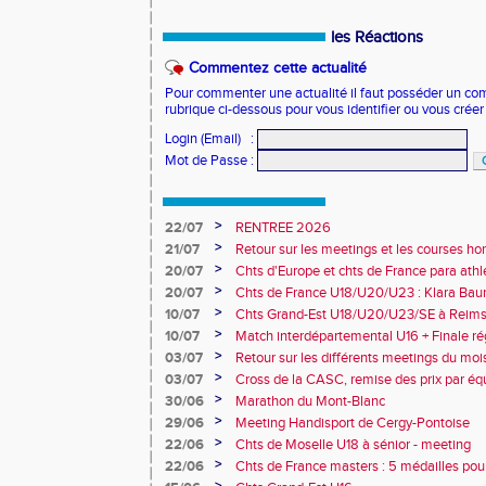
les Réactions
Commentez cette actualité
Pour commenter une actualité il faut posséder un compt
rubrique ci-dessous pour vous identifier ou vous crée
Login (Email)
:
Mot de Passe
:
>
22/07
RENTREE 2026
>
21/07
Retour sur les meetings et les courses hor
>
20/07
Chts d'Europe et chts de France para athlé
champion d'Europe et multiples médaillé
>
20/07
Chts de France U18/U20/U23 : Klara Baum
10e
>
10/07
Chts Grand-Est U18/U20/U23/SE à Reims
>
10/07
Match interdépartemental U16 + Finale ré
Obernai
>
03/07
Retour sur les différents meetings du mois 
>
03/07
Cross de la CASC, remise des prix par équ
collèges
>
30/06
Marathon du Mont-Blanc
>
29/06
Meeting Handisport de Cergy-Pontoise
>
22/06
Chts de Moselle U18 à sénior - meeting
>
22/06
Chts de France masters : 5 médailles pou