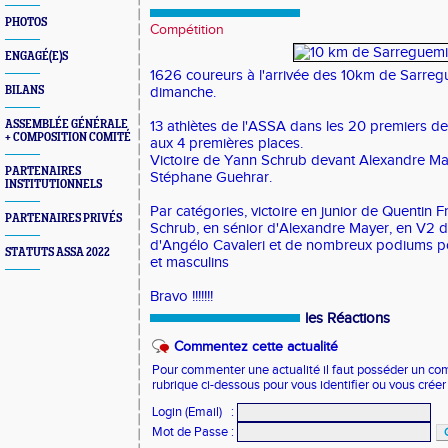
PHOTOS
Compétition
ENGAGÉ(E)S
1626 coureurs à l'arrivée des 10km de Sarregu
BILANS
dimanche.
ASSEMBLÉE GÉNÉRALE
13 athlètes de l'ASSA dans les 20 premiers de
+ COMPOSITION COMITÉ
aux 4 premières places.
Victoire de Yann Schrub devant Alexandre May
PARTENAIRES
Stéphane Guehrar.
INSTITUTIONNELS
Par catégories, victoire en junior de Quentin 
PARTENAIRES PRIVÉS
Schrub, en sénior d'Alexandre Mayer, en V2 
d'Angélo Cavaleri et de nombreux podiums po
STATUTS ASSA 2022
et masculins
Bravo !!!!!!!
les Réactions
Commentez cette actualité
Pour commenter une actualité il faut posséder un compt
rubrique ci-dessous pour vous identifier ou vous crée
Login (Email)
:
Mot de Passe
: