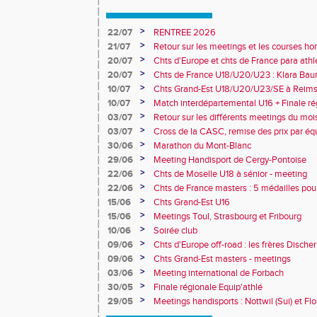
>
22/07
RENTREE 2026
>
21/07
Retour sur les meetings et les courses hor
>
20/07
Chts d'Europe et chts de France para athlé
champion d'Europe et multiples médaillé
>
20/07
Chts de France U18/U20/U23 : Klara Baum
10e
>
10/07
Chts Grand-Est U18/U20/U23/SE à Reims
>
10/07
Match interdépartemental U16 + Finale ré
Obernai
>
03/07
Retour sur les différents meetings du mois 
>
03/07
Cross de la CASC, remise des prix par équ
collèges
>
30/06
Marathon du Mont-Blanc
>
29/06
Meeting Handisport de Cergy-Pontoise
>
22/06
Chts de Moselle U18 à sénior - meeting
>
22/06
Chts de France masters : 5 médailles pou
>
15/06
Chts Grand-Est U16
>
15/06
Meetings Toul, Strasbourg et Fribourg
>
10/06
Soirée club
>
09/06
Chts d'Europe off-road : les frères Dische
>
09/06
Chts Grand-Est masters - meetings
>
03/06
Meeting international de Forbach
>
30/05
Finale régionale Equip'athlé
>
29/05
Meetings handisports : Nottwil (Sui) et Fl