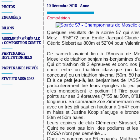
10 Décembre 2018 - Anne
PHOTOS
ENGAGÉ(E)S
Compétition
BILANS
Quelques résultats de la soirée 57 qui s'e
Metz : 9'56''72 pour Emilie Jacquot-Claude
ASSEMBLÉE GÉNÉRALE
Cédric Siebert au 800m et 52''04 pour Valent
+ COMPOSITION COMITÉ
Ce samedi avaient lieu à l’Anneau de Me
PARTENAIRES
INSTITUTIONNELS
Moselle de triathlon benjamins-benjamines d’
Qui dit triathlon dit 3 épreuves et donc nos 
PARTENAIRES PRIVÉS
choix entre un triathlon classique (un l
concours) ou un triathlon hivernal (50m, 50 h
STATUTS ASSA 2022
Et à ce petit jeu-là, les benjamines de l’ASS
particulièrement tiré leurs épingles du jeu pu
elles monopolisent le podium !!! Titre pou
points sur ses 3 épreuves (7’’55 au 50m, 8’’8
longueur). Sa camarade Zoé Zimmermann est
avec un très joli saut en hauteur à 1m47 com
m haies et Justine Kopp s´adjuge le bronze 
50m et 50m haies.
Leurs copines de club Clémence Strassel, 
Quint ne sont pas loin des podiums et les
l’ASSA n’ont pas démérité ....
Chez les garçons sur 66 engagés, Matthieu Sc