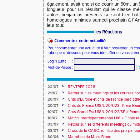
également, avait choisi de courir un 50m, un
longueur pour un résultat qui le classe mé
autres benjamins présents se sont bien batt
homologues minimes samedi prochain à l´An
leur tour.
les Réactions
Commentez cette actualité
Pour commenter une actualité il faut posséder un compt
rubrique ci-dessous pour vous identifier ou vous crée
Login (Email)
:
Mot de Passe
:
>
22/07
RENTREE 2026
>
21/07
Retour sur les meetings et les courses hor
>
20/07
Chts d'Europe et chts de France para athlé
champion d'Europe et multiples médaillé
>
20/07
Chts de France U18/U20/U23 : Klara Baum
10e
>
10/07
Chts Grand-Est U18/U20/U23/SE à Reims
>
10/07
Match interdépartemental U16 + Finale ré
Obernai
>
03/07
Retour sur les différents meetings du mois 
>
03/07
Cross de la CASC, remise des prix par équ
collèges
>
30/06
Marathon du Mont-Blanc