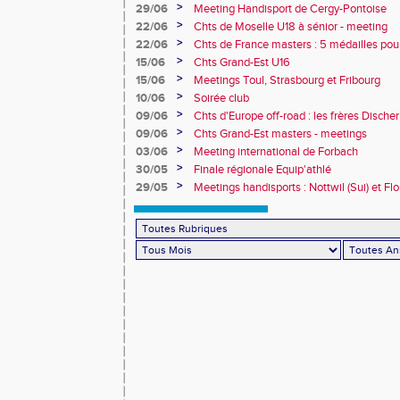
>
29/06
Meeting Handisport de Cergy-Pontoise
>
22/06
Chts de Moselle U18 à sénior - meeting
>
22/06
Chts de France masters : 5 médailles pou
>
15/06
Chts Grand-Est U16
>
15/06
Meetings Toul, Strasbourg et Fribourg
>
10/06
Soirée club
>
09/06
Chts d'Europe off-road : les frères Dische
>
09/06
Chts Grand-Est masters - meetings
>
03/06
Meeting international de Forbach
>
30/05
Finale régionale Equip'athlé
>
29/05
Meetings handisports : Nottwil (Sui) et Fl