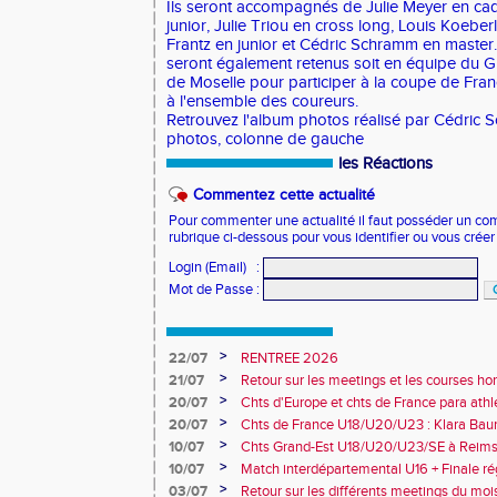
Ils seront accompagnés de Julie Meyer en cad
junior, Julie Triou en cross long, Louis Koeber
Frantz en junior et Cédric Schramm en maste
seront également retenus soit en équipe du G
de Moselle pour participer à la coupe de Franc
à l'ensemble des coureurs.
Retrouvez l'album photos réalisé par Cédric 
photos, colonne de gauche
les Réactions
Commentez cette actualité
Pour commenter une actualité il faut posséder un compt
rubrique ci-dessous pour vous identifier ou vous crée
Login (Email)
:
Mot de Passe
:
>
22/07
RENTREE 2026
>
21/07
Retour sur les meetings et les courses hor
>
20/07
Chts d'Europe et chts de France para athlé
champion d'Europe et multiples médaillé
>
20/07
Chts de France U18/U20/U23 : Klara Baum
10e
>
10/07
Chts Grand-Est U18/U20/U23/SE à Reims
>
10/07
Match interdépartemental U16 + Finale ré
Obernai
>
03/07
Retour sur les différents meetings du mois 