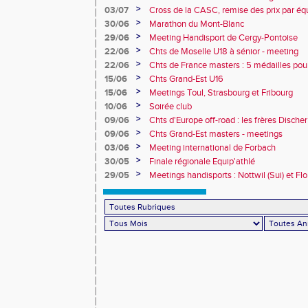
>
03/07
Cross de la CASC, remise des prix par équ
collèges
>
30/06
Marathon du Mont-Blanc
>
29/06
Meeting Handisport de Cergy-Pontoise
>
22/06
Chts de Moselle U18 à sénior - meeting
>
22/06
Chts de France masters : 5 médailles pou
>
15/06
Chts Grand-Est U16
>
15/06
Meetings Toul, Strasbourg et Fribourg
>
10/06
Soirée club
>
09/06
Chts d'Europe off-road : les frères Dische
>
09/06
Chts Grand-Est masters - meetings
>
03/06
Meeting international de Forbach
>
30/05
Finale régionale Equip'athlé
>
29/05
Meetings handisports : Nottwil (Sui) et Fl