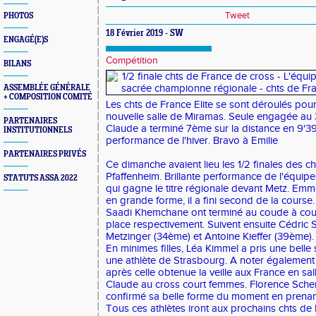
Tweet
PHOTOS
18 Février 2019 - SW
ENGAGÉ(E)S
Compétition
BILANS
ASSEMBLÉE GÉNÉRALE
+ COMPOSITION COMITÉ
Les chts de France Elite se sont déroulés pour
nouvelle salle de Miramas. Seule engagée au
PARTENAIRES
Claude a terminé 7ème sur la distance en 9'39'
INSTITUTIONNELS
performance de l'hiver. Bravo à Emilie
PARTENAIRES PRIVÉS
Ce dimanche avaient lieu les 1/2 finales des c
Pfaffenheim. Brillante performance de l'équi
STATUTS ASSA 2022
qui gagne le titre régionale devant Metz. E
en grande forme, il a fini second de la cours
Saadi Khemchane ont terminé au coude à co
place respectivement. Suivent ensuite Cédric S
Metzinger (34ème) et Antoine Kieffer (39ème)
En minimes filles, Léa Kimmel a pris une belle
une athlète de Strasbourg. A noter également 
après celle obtenue la veille aux France en sal
Claude au cross court femmes. Florence Scher
confirmé sa belle forme du moment en prenant
Tous ces athlètes iront aux prochains chts de F