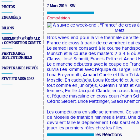
7 Mars 2019 - SW
PHOTOS
ENGAGÉ(E)S
Compétition
BILANS
Gros week-end pour la ville thermale de Vittel 
ASSEMBLÉE GÉNÉRALE
France de cross à partir de ce vendredi qui es
+ COMPOSITION COMITÉ
Le samedi sera consacré à la course handispor
Munsch et la course des masters 2-3-4-5 où Al
PARTENAIRES
INSTITUTIONNELS
Clauss, José Schmitt, Francis Peltre et Anne U
Le dimanche débutera avec la coupe de Franc
PARTENAIRES PRIVÉS
suivra Léa Kimmel avec l'équipe du Large, Elsa
Luna Freyermuth, Arnaud Guelle et Lilian Trist
STATUTS ASSA 2022
Moselle. En cadet(te)s, Louis Koeberlé et Julie
tout comme en junior(e)s, Quentin Frantz et Al
femmes, Emilie Jacquot-Claude, en cross lon
et l'équipe masculine en cross court (Yann S
Cédric Siebert, Brice Metzinger, Saadi Khemcha
Les compétitions en salle se terminent. Ce sam
de Moselle de triathlon minimes à Metz. Une d
devraient faire le déplacement. Lola Karst et 
jouer les premiers rôles chez les filles.
les Réactions