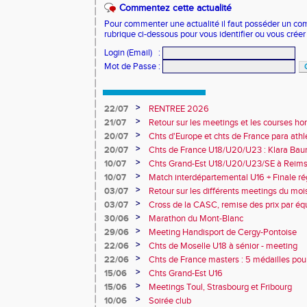
Commentez cette actualité
Pour commenter une actualité il faut posséder un compt
rubrique ci-dessous pour vous identifier ou vous crée
Login (Email)
:
Mot de Passe
:
>
22/07
RENTREE 2026
>
21/07
Retour sur les meetings et les courses hor
>
20/07
Chts d'Europe et chts de France para athlé
champion d'Europe et multiples médaillé
>
20/07
Chts de France U18/U20/U23 : Klara Baum
10e
>
10/07
Chts Grand-Est U18/U20/U23/SE à Reims
>
10/07
Match interdépartemental U16 + Finale ré
Obernai
>
03/07
Retour sur les différents meetings du mois 
>
03/07
Cross de la CASC, remise des prix par équ
collèges
>
30/06
Marathon du Mont-Blanc
>
29/06
Meeting Handisport de Cergy-Pontoise
>
22/06
Chts de Moselle U18 à sénior - meeting
>
22/06
Chts de France masters : 5 médailles pou
>
15/06
Chts Grand-Est U16
>
15/06
Meetings Toul, Strasbourg et Fribourg
>
10/06
Soirée club