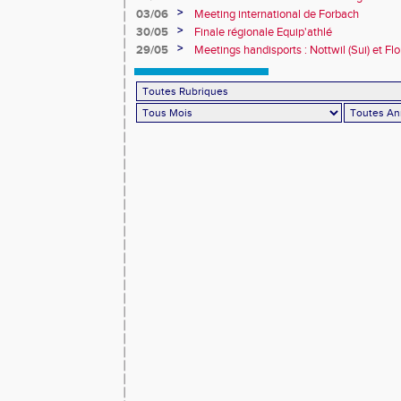
>
03/06
Meeting international de Forbach
>
30/05
Finale régionale Equip'athlé
>
29/05
Meetings handisports : Nottwil (Sui) et Fl