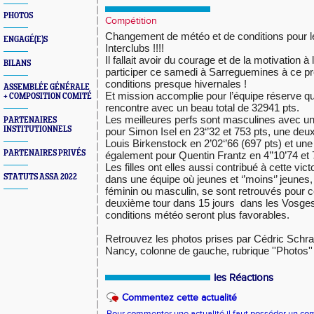
PHOTOS
Compétition
Changement de météo et de conditions pour l
ENGAGÉ(E)S
Interclubs !!!!
Il fallait avoir du courage et de la motivation 
BILANS
participer ce samedi à Sarreguemines à ce p
conditions presque hivernales !
ASSEMBLÉE GÉNÉRALE
Et mission accomplie pour l’équipe réserve qu
+ COMPOSITION COMITÉ
rencontre avec un beau total de 32941 pts.
Les meilleures perfs sont masculines avec un 
PARTENAIRES
INSTITUTIONNELS
pour Simon Isel en 23‘’32 et 753 pts, une de
Louis Birkenstock en 2’02‘’66 (697 pts) et un
PARTENAIRES PRIVÉS
également pour Quentin Frantz en 4’’10’74 et 
Les filles ont elles aussi contribué à cette vict
STATUTS ASSA 2022
dans une équipe où jeunes et ‘’moins‘’ jeunes,
féminin ou masculin, se sont retrouvés pour c
deuxième tour dans 15 jours dans les Vosges 
conditions météo seront plus favorables.
Retrouvez les photos prises par Cédric Schr
Nancy, colonne de gauche, rubrique ''Photos''
les Réactions
Commentez cette actualité