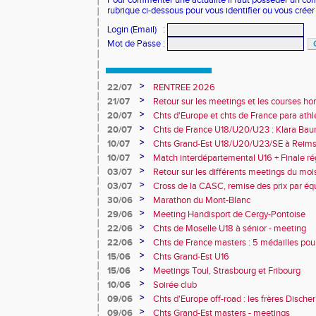
Pour commenter une actualité il faut posséder un compt
rubrique ci-dessous pour vous identifier ou vous crée
Login (Email)
:
Mot de Passe
:
>
22/07
RENTREE 2026
>
21/07
Retour sur les meetings et les courses hor
>
20/07
Chts d'Europe et chts de France para athlé
champion d'Europe et multiples médaillé
>
20/07
Chts de France U18/U20/U23 : Klara Baum
10e
>
10/07
Chts Grand-Est U18/U20/U23/SE à Reims
>
10/07
Match interdépartemental U16 + Finale ré
Obernai
>
03/07
Retour sur les différents meetings du mois 
>
03/07
Cross de la CASC, remise des prix par équ
collèges
>
30/06
Marathon du Mont-Blanc
>
29/06
Meeting Handisport de Cergy-Pontoise
>
22/06
Chts de Moselle U18 à sénior - meeting
>
22/06
Chts de France masters : 5 médailles pou
>
15/06
Chts Grand-Est U16
>
15/06
Meetings Toul, Strasbourg et Fribourg
>
10/06
Soirée club
>
09/06
Chts d'Europe off-road : les frères Dische
>
09/06
Chts Grand-Est masters - meetings