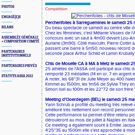
PHOTOS
Compétition
ENGAGÉ(E)S
Perchenfolies à Sarreguemines le samedi 25 
BILANS
Du beau spectacle ce samedi au centre ville 
Chez les féminines, c'est Mélanie Vissers de 
ASSEMBLÉE GÉNÉRALE
concours avec un saut à 4m00 devant Lou-Ann
+ COMPOSITION COMITÉ
Auriane (3m90). Côté masculin, Pierre Cottin a
passant une barre à 5m50, nouveau record de 
PARTENAIRES
seconde place Arthur Schild et Lamin Kruball
INSTITUTIONNELS
Chts de Moselle CA à MA à Metz le samedi 2
PARTENAIRES PRIVÉS
25 athlètes de l'ASSA ont participé aux chts de
remporté 23 médailles (14 en or, 7 en argent 
STATUTS ASSA 2022
A noter, les 68''31 de Julie Meyer au 400 haies,
Kimmel au 1500m, les 1m56 de Sylvia Thiry en h
Simon Isel au 100m et les 22''72 de son frère
Meeting d'Ooerdegem (BEL) le samedi 25 ma
Yann Schrub a profité du meeting très relev
amélioré très nettement son record personnel 
Cette performance lui permet d'être retenu po
dérouleront au mois de juillet à Naples en Itali
Ce meeting a également sourit à Emilie Jacquo
4'25''35 au 1500m elle s'est approchée à mo