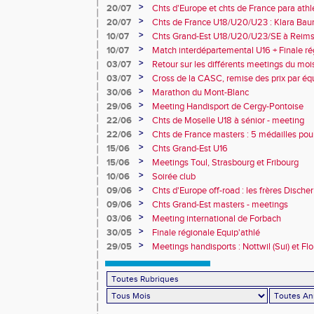
>
20/07
Chts d'Europe et chts de France para athlé
champion d'Europe et multiples médaillé
>
20/07
Chts de France U18/U20/U23 : Klara Baum
10e
>
10/07
Chts Grand-Est U18/U20/U23/SE à Reims
>
10/07
Match interdépartemental U16 + Finale ré
Obernai
>
03/07
Retour sur les différents meetings du mois 
>
03/07
Cross de la CASC, remise des prix par équ
collèges
>
30/06
Marathon du Mont-Blanc
>
29/06
Meeting Handisport de Cergy-Pontoise
>
22/06
Chts de Moselle U18 à sénior - meeting
>
22/06
Chts de France masters : 5 médailles pou
>
15/06
Chts Grand-Est U16
>
15/06
Meetings Toul, Strasbourg et Fribourg
>
10/06
Soirée club
>
09/06
Chts d'Europe off-road : les frères Dische
>
09/06
Chts Grand-Est masters - meetings
>
03/06
Meeting international de Forbach
>
30/05
Finale régionale Equip'athlé
>
29/05
Meetings handisports : Nottwil (Sui) et Fl