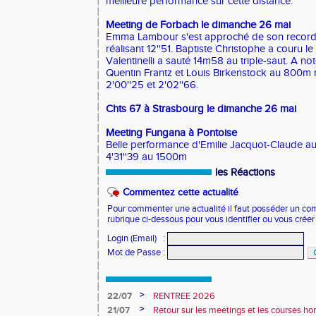
meilleure performance sur cette distance.
Meeting de Forbach le dimanche 26 mai
Emma Lambour s'est approché de son record
réalisant 12''51. Baptiste Christophe a couru 
Valentinelli a sauté 14m58 au triple-saut. A n
Quentin Frantz et Louis Birkenstock au 800m 
2'00''25 et 2'02''66.
Chts 67 à Strasbourg le dimanche 26 mai
Meeting Fungana à Pontoise
Belle performance d'Emilie Jacquot-Claude au
4'31''39 au 1500m
les Réactions
Commentez cette actualité
Pour commenter une actualité il faut posséder un compt
rubrique ci-dessous pour vous identifier ou vous crée
Login (Email)
:
Mot de Passe
:
>
22/07
RENTREE 2026
>
21/07
Retour sur les meetings et les courses hor