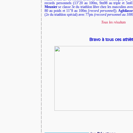
records personnels (13"20 au 100m, 9m98 au triple et 5m03
Meunier
se classe 3e du triathlon libre chez les masculins a
80 au poids et 11"8 au 100m
[record personnel
]).
Aghilass
(2e du triathlon spécial) avec 77pts
(reccord personnel au 100
Tous les résultats
Bravo à tous ces athlè