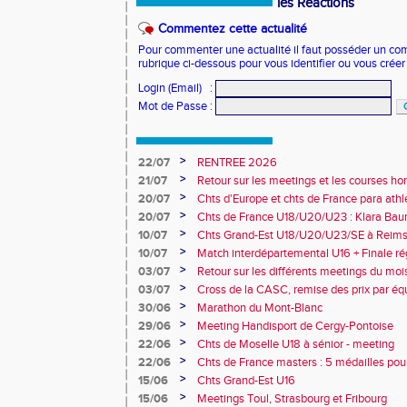
les Réactions
Commentez cette actualité
Pour commenter une actualité il faut posséder un compt
rubrique ci-dessous pour vous identifier ou vous crée
Login (Email)
:
Mot de Passe
:
>
22/07
RENTREE 2026
>
21/07
Retour sur les meetings et les courses hor
>
20/07
Chts d'Europe et chts de France para athlé
champion d'Europe et multiples médaillé
>
20/07
Chts de France U18/U20/U23 : Klara Baum
10e
>
10/07
Chts Grand-Est U18/U20/U23/SE à Reims
>
10/07
Match interdépartemental U16 + Finale ré
Obernai
>
03/07
Retour sur les différents meetings du mois 
>
03/07
Cross de la CASC, remise des prix par équ
collèges
>
30/06
Marathon du Mont-Blanc
>
29/06
Meeting Handisport de Cergy-Pontoise
>
22/06
Chts de Moselle U18 à sénior - meeting
>
22/06
Chts de France masters : 5 médailles pou
>
15/06
Chts Grand-Est U16
>
15/06
Meetings Toul, Strasbourg et Fribourg