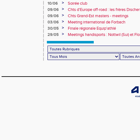
>
10/06
Soirée club
>
09/06
Chts d'Europe off-road : les frères Dische
>
09/06
Chts Grand-Est masters - meetings
>
03/06
Meeting international de Forbach
>
30/05
Finale régionale Equip'athlé
>
29/05
Meetings handisports : Nottwil (Sui) et Fl