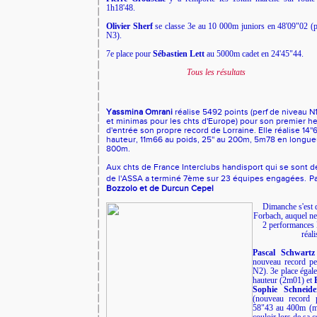
1h18'48.
Olivier Sherf
se classe 3e au 10 000m juniors en 48'09"02 (p
N3).
7e place pour
Sébastien Lett
au 5000m cadet en 24'45"44.
Tous les résultats
Yassmina Omrani
réalise 5492 points (perf de niveau N
et minimas pour les chts d'Europe) pour son premier he
d'entrée son propre record de Lorraine. Elle réalise 14'
hauteur, 11m66 au poids, 25'' au 200m, 5m78 en longueur
800m.
Aux chts de France Interclubs handisport qui se sont dé
de l'ASSA a terminé 7ème sur 23 équipes engagées.
Pa
Bozzolo et de Durcun Cepel
Dimanche s'est d
Forbach, auquel ne
2 performances 
réal
Pascal Schwartz
nouveau record p
N2). 3e place éga
hauteur (2m01) et
Sophie Schneide
(nouveau record 
58"43 au 400m (m