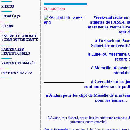
PHOTOS
Compétition
ENGAGÉ(E)S
Week-end riche en 
athlètes de l'ASSA,
qu
BILANS
marcheurs Pierre Grou
sont d
ASSEMBLÉE GÉNÉRALE
+ COMPOSITION COMITÉ
à Forbach où Pasc
Schneider ont réali
PARTENAIRES
INSTITUTIONNELS
à Lunel où Yassmina O
record 
PARTENAIRES PRIVÉS
à Marseille où avaien
interclub
STATUTS ASSA 2022
à Grenoble où les ju
sont montées sur le pod
à Audun pour les chpt de Moselle de marte
pour les jeunes...
A Avoine, tout d'abord, ont eu lieu les critériums nationaux 
printemps jeunes (marche).
Pierre Grouselle
y a remporté les 15km marche sur route