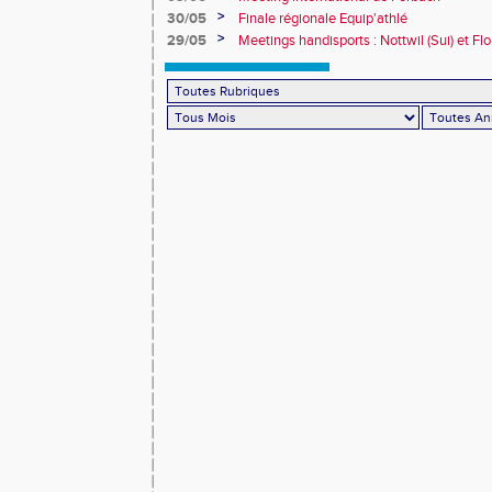
>
30/05
Finale régionale Equip'athlé
>
29/05
Meetings handisports : Nottwil (Sui) et Fl