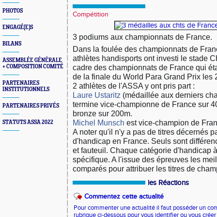
PHOTOS
Compétition
ENGAGÉ(E)S
3 podiums aux championnats de France.
BILANS
Dans la foulée des championnats de France
athlètes handisports ont investi le stade C
ASSEMBLÉE GÉNÉRALE
cadre des championnats de France qui ét
+ COMPOSITION COMITÉ
de la finale du World Para Grand Prix les 
PARTENAIRES
2 athlètes de l'ASSA y ont pris part :
INSTITUTIONNELS
Laure Ustaritz
(médaillée aux derniers ch
termine vice-championne de France sur 4
PARTENAIRES PRIVÉS
bronze sur 200m.
Michel Munsch
est vice-champion de Fra
STATUTS ASSA 2022
A noter qu'il n'y a pas de titres décernés p
d'handicap en France. Seuls sont différenc
et fauteuil. Chaque catégorie d'handicap à
spécifique. A l'issue des épreuves les meil
comparés pour attribuer les titres de cha
les Réactions
Commentez cette actualité
Pour commenter une actualité il faut posséder un compt
rubrique ci-dessous pour vous identifier ou vous crée