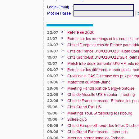
Login (Email)
:
Mot de Passe
:
>
22/07
RENTREE 2026
>
21/07
Retour sur les meetings et les courses hor
>
20/07
Chts d'Europe et chts de France para athlé
champion d'Europe et multiples médaillé
>
20/07
Chts de France U18/U20/U23 : Klara Baum
10e
>
10/07
Chts Grand-Est U18/U20/U23/SE à Reims
>
10/07
Match interdépartemental U16 + Finale ré
Obernai
>
03/07
Retour sur les différents meetings du mois 
>
03/07
Cross de la CASC, remise des prix par équ
collèges
>
30/06
Marathon du Mont-Blanc
>
29/06
Meeting Handisport de Cergy-Pontoise
>
22/06
Chts de Moselle U18 à sénior - meeting
>
22/06
Chts de France masters : 5 médailles pou
>
15/06
Chts Grand-Est U16
>
15/06
Meetings Toul, Strasbourg et Fribourg
>
10/06
Soirée club
>
09/06
Chts d'Europe off-road : les frères Dische
>
09/06
Chts Grand-Est masters - meetings
>
03/06
Meeting international de Forbach