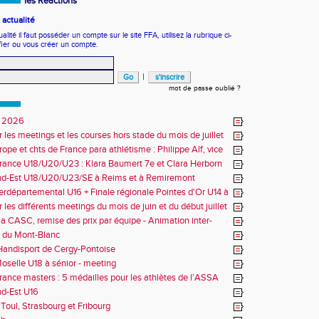
les Réactions
actualité
ité il faut posséder un compte sur le site FFA, utilisez la rubrique ci-
fier ou vous créer un compte.
|
mot de passe oublié ?
 2026
r les meetings et les courses hors stade du mois de juillet
ope et chts de France para athlétisme : Philippe Alf, vice
d'Europe et multiples médaillés aux France
rance U18/U20/U23 : Klara Baumert 7e et Clara Herborn
nd-Est U18/U20/U23/SE à Reims et à Remiremont
erdépartemental U16 + Finale régionale Pointes d'Or U14 à
 les différents meetings du mois de juin et du début juillet
la CASC, remise des prix par équipe - Animation inter-
 du Mont-Blanc
andisport de Cergy-Pontoise
oselle U18 à sénior - meeting
rance masters : 5 médailles pour les athlètes de l'ASSA
d-Est U16
Toul, Strasbourg et Fribourg