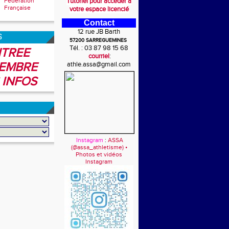
Fédération
Tutoriel pour accéder à
Française
votre espace licencié
Contact
12 rue JB Barth
6
57200 SARREGUEMINES
Tél. : 03 87 98 15 68
TREE
courriel
:
EMBRE
athle.assa@gmail.com
 INFOS
Instagram
:
ASSA
(@assa_athletisme) •
Photos et vidéos
Instagram