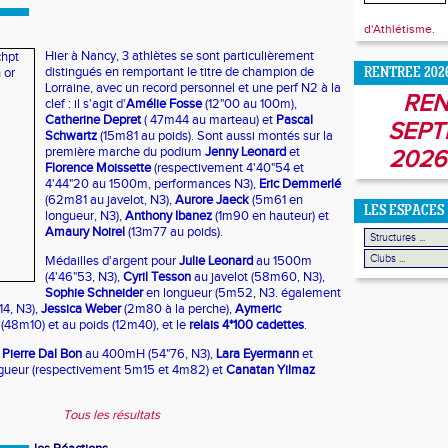
d'Athlétisme.
Hier à Nancy, 3 athlètes se sont particulièrement
distingués en remportant le titre de champion de
RENTREE 202
Lorraine, avec un record personnel et une perf N2 à la
REN
clef : il s'agit d'
Amélie Fosse
(12"00 au 100m),
Catherine Depret
( 47m44 au marteau) et
Pascal
SEPT
Schwartz
(15m81 au poids). Sont aussi montés sur la
première marche du podium
Jenny Leonard
et
2026
Florence Moissette
(respectivement 4'40"54 et
4'44"20 au 1500m, performances N3),
Eric Demmerlé
(62m81 au javelot, N3),
Aurore Jaeck
(5m61 en
LES ESPACES
longueur, N3),
Anthony Ibanez
(1m90 en hauteur) et
Amaury Noirel
(13m77 au poids).
Médailles d'argent pour
Julie Leonard
au 1500m
(4'46"53, N3),
Cyril Tesson
au javelot (58m60, N3),
Sophie Schneider
en longueur (5m52, N3. également
4, N3),
Jessica Weber
(2m80 à la perche),
Aymeric
 (48m10) et au poids (12m40), et le
relais 4*100 cadettes
.
Pierre Dal Bon
au 400mH (54"76, N3),
Lara Eyermann
et
gueur (respectivement 5m15 et 4m82) et
Canatan Yilmaz
Tous les résultats