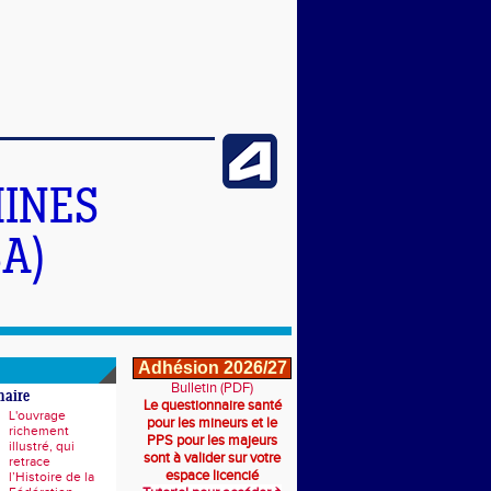
INES
A)
Adhésion 2026/27
Bulletin (PDF)
naire
Le questionnaire santé
L'ouvrage
pour les mineurs et le
richement
PPS pour les majeurs
illustré, qui
sont à valider sur votre
retrace
espace licencié
l’Histoire de la