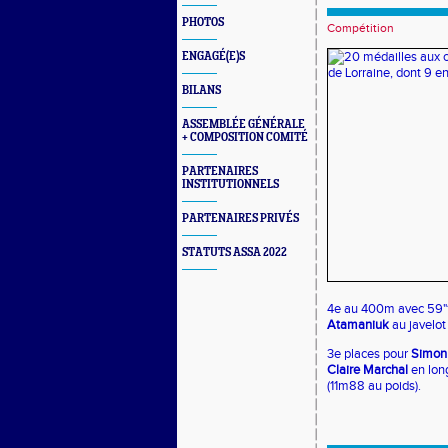
PHOTOS
Compétition
ENGAGÉ(E)S
BILANS
ASSEMBLÉE GÉNÉRALE
+ COMPOSITION COMITÉ
PARTENAIRES
INSTITUTIONNELS
PARTENAIRES PRIVÉS
STATUTS ASSA 2022
4e au 400m avec 59"1
Atamaniuk
au javelot
3e places pour
Simon 
Claire Marchal
en lon
(11m88 au poids).