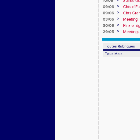
>
10/06
Soirée cl
>
09/06
Chts d'Eu
>
09/06
Chts Gran
>
03/06
Meeting i
>
30/05
Finale ré
>
29/05
Meetings 