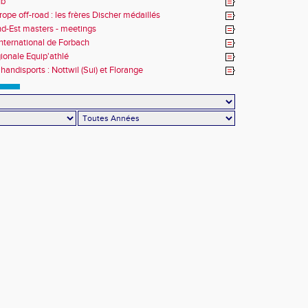
ub
rope off-road : les frères Discher médaillés
d-Est masters - meetings
nternational de Forbach
gionale Equip'athlé
handisports : Nottwil (Sui) et Florange