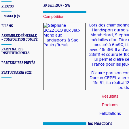
30 Juin 2007 - SW
PHOTOS
ENGAGÉ(E)S
Compétition
Lors des championnat
BILANS
Handisport qui se s
Montbéliard, Stéph
ASSEMBLÉE GÉNÉRALE
médailles d'or. Titr
+ COMPOSITION COMITÉ
mesuré à 6m90, tit
avec 46m66. Il a d'au
PARTENAIRES
INSTITUTIONNELS
33m11 et courru le 10
lui permet d'être 
PARTENAIRES PRIVÉS
France pour les jeu
D'autre part son c
STATUTS ASSA 2022
Durcun CEPEL a term
41m51, il a réalisé 
poids
Résultats
Podiums
Félicitations
les Réactions