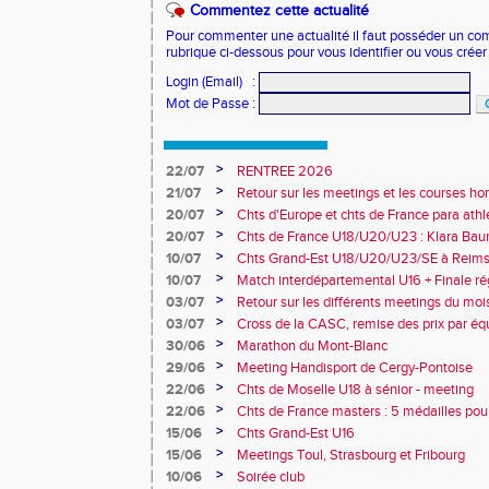
Commentez cette actualité
Pour commenter une actualité il faut posséder un compt
rubrique ci-dessous pour vous identifier ou vous crée
Login (Email)
:
Mot de Passe
:
>
22/07
RENTREE 2026
>
21/07
Retour sur les meetings et les courses hor
>
20/07
Chts d'Europe et chts de France para athlé
champion d'Europe et multiples médaillé
>
20/07
Chts de France U18/U20/U23 : Klara Baum
10e
>
10/07
Chts Grand-Est U18/U20/U23/SE à Reims
>
10/07
Match interdépartemental U16 + Finale ré
Obernai
>
03/07
Retour sur les différents meetings du mois 
>
03/07
Cross de la CASC, remise des prix par équ
collèges
>
30/06
Marathon du Mont-Blanc
>
29/06
Meeting Handisport de Cergy-Pontoise
>
22/06
Chts de Moselle U18 à sénior - meeting
>
22/06
Chts de France masters : 5 médailles pou
>
15/06
Chts Grand-Est U16
>
15/06
Meetings Toul, Strasbourg et Fribourg
>
10/06
Soirée club