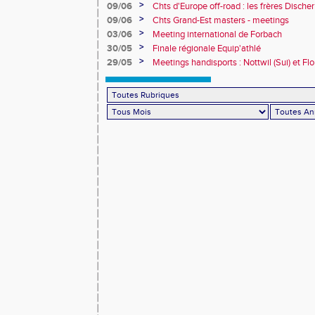
>
09/06
Chts d'Europe off-road : les frères Dische
>
09/06
Chts Grand-Est masters - meetings
>
03/06
Meeting international de Forbach
>
30/05
Finale régionale Equip'athlé
>
29/05
Meetings handisports : Nottwil (Sui) et Fl