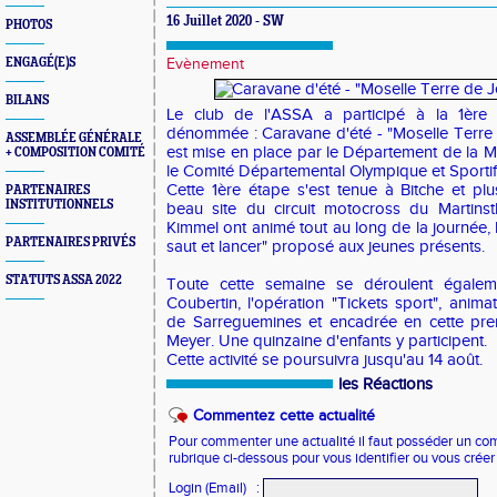
16 Juillet 2020 - SW
PHOTOS
ENGAGÉ(E)S
Evènement
BILANS
Le club de l'ASSA a participé à la 1ère 
dénommée : Caravane d'été - "Moselle Terre 
ASSEMBLÉE GÉNÉRALE
est mise en place par le Département de la M
+ COMPOSITION COMITÉ
le Comité Départemental Olympique et Sportif
Cette 1ère étape s'est tenue à Bitche et plu
PARTENAIRES
INSTITUTIONNELS
beau site du circuit motocross du Martins
Kimmel ont animé tout au long de la journée, l
PARTENAIRES PRIVÉS
saut et lancer" proposé aux jeunes présents.
STATUTS ASSA 2022
Toute cette semaine se déroulent égalem
Coubertin, l'opération "Tickets sport", anima
de Sarreguemines et encadrée en cette pre
Meyer. Une quinzaine d'enfants y participent.
Cette activité se poursuivra jusqu'au 14 août.
les Réactions
Commentez cette actualité
Pour commenter une actualité il faut posséder un compt
rubrique ci-dessous pour vous identifier ou vous crée
Login (Email)
: