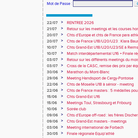
Mot de Passe
:
>
22/07
RENTREE 2026
>
21/07
Retour sur les meetings et les courses hor
>
20/07
Chts d'Europe et chts de France para athlé
champion d'Europe et multiples médaillé
>
20/07
Chts de France U18/U20/U23 : Klara Baum
10e
>
10/07
Chts Grand-Est U18/U20/U23/SE à Reims
>
10/07
Match interdépartemental U16 + Finale ré
Obernai
>
03/07
Retour sur les différents meetings du mois 
>
03/07
Cross de la CASC, remise des prix par équ
collèges
>
30/06
Marathon du Mont-Blanc
>
29/06
Meeting Handisport de Cergy-Pontoise
>
22/06
Chts de Moselle U18 à sénior - meeting
>
22/06
Chts de France masters : 5 médailles pou
>
15/06
Chts Grand-Est U16
>
15/06
Meetings Toul, Strasbourg et Fribourg
>
10/06
Soirée club
>
09/06
Chts d'Europe off-road : les frères Dische
>
09/06
Chts Grand-Est masters - meetings
>
03/06
Meeting international de Forbach
>
30/05
Finale régionale Equip'athlé