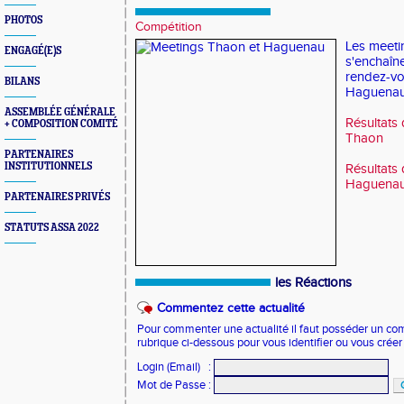
PHOTOS
Compétition
Les meeti
ENGAGÉ(E)S
s'enchaîne
rendez-vo
BILANS
Haguenau
ASSEMBLÉE GÉNÉRALE
Résultats 
+ COMPOSITION COMITÉ
Thaon
PARTENAIRES
INSTITUTIONNELS
Résultats 
Haguena
PARTENAIRES PRIVÉS
STATUTS ASSA 2022
les Réactions
Commentez cette actualité
Pour commenter une actualité il faut posséder un compt
rubrique ci-dessous pour vous identifier ou vous crée
Login (Email)
:
Mot de Passe
: