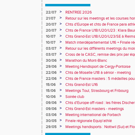
>
22/07
RENTREE 2026
>
21/07
Retour sur les meetings et les courses hor
>
20/07
Chts d'Europe et chts de France para athlé
champion d'Europe et multiples médaillé
>
20/07
Chts de France U18/U20/U23 : Klara Baum
10e
>
10/07
Chts Grand-Est U18/U20/U23/SE à Reims
>
10/07
Match interdépartemental U16 + Finale ré
Obernai
>
03/07
Retour sur les différents meetings du mois 
>
03/07
Cross de la CASC, remise des prix par équ
collèges
>
30/06
Marathon du Mont-Blanc
>
29/06
Meeting Handisport de Cergy-Pontoise
>
22/06
Chts de Moselle U18 à sénior - meeting
>
22/06
Chts de France masters : 5 médailles pou
>
15/06
Chts Grand-Est U16
>
15/06
Meetings Toul, Strasbourg et Fribourg
>
10/06
Soirée club
>
09/06
Chts d'Europe off-road : les frères Dische
>
09/06
Chts Grand-Est masters - meetings
>
03/06
Meeting international de Forbach
>
30/05
Finale régionale Equip'athlé
>
29/05
Meetings handisports : Nottwil (Sui) et Fl