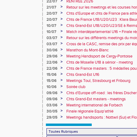
>
22/07
RENTREE 2026
>
21/07
Retour sur les meetings et les courses hor
>
20/07
Chts d'Europe et chts de France para athlé
champion d'Europe et multiples médaillé
>
20/07
Chts de France U18/U20/U23 : Klara Baum
10e
>
10/07
Chts Grand-Est U18/U20/U23/SE à Reims
>
10/07
Match interdépartemental U16 + Finale ré
Obernai
>
03/07
Retour sur les différents meetings du mois 
>
03/07
Cross de la CASC, remise des prix par équ
collèges
>
30/06
Marathon du Mont-Blanc
>
29/06
Meeting Handisport de Cergy-Pontoise
>
22/06
Chts de Moselle U18 à sénior - meeting
>
22/06
Chts de France masters : 5 médailles pou
>
15/06
Chts Grand-Est U16
>
15/06
Meetings Toul, Strasbourg et Fribourg
>
10/06
Soirée club
>
09/06
Chts d'Europe off-road : les frères Dische
>
09/06
Chts Grand-Est masters - meetings
>
03/06
Meeting international de Forbach
>
30/05
Finale régionale Equip'athlé
>
29/05
Meetings handisports : Nottwil (Sui) et Fl