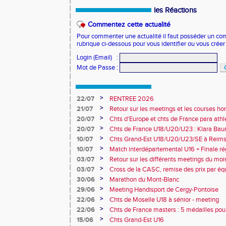
les Réactions
Commentez cette actualité
Pour commenter une actualité il faut posséder un compt
rubrique ci-dessous pour vous identifier ou vous crée
Login (Email)
:
Mot de Passe
:
>
22/07
RENTREE 2026
>
21/07
Retour sur les meetings et les courses hor
>
20/07
Chts d'Europe et chts de France para athlé
champion d'Europe et multiples médaillé
>
20/07
Chts de France U18/U20/U23 : Klara Baum
10e
>
10/07
Chts Grand-Est U18/U20/U23/SE à Reims
>
10/07
Match interdépartemental U16 + Finale ré
Obernai
>
03/07
Retour sur les différents meetings du mois 
>
03/07
Cross de la CASC, remise des prix par équ
collèges
>
30/06
Marathon du Mont-Blanc
>
29/06
Meeting Handisport de Cergy-Pontoise
>
22/06
Chts de Moselle U18 à sénior - meeting
>
22/06
Chts de France masters : 5 médailles pou
>
15/06
Chts Grand-Est U16