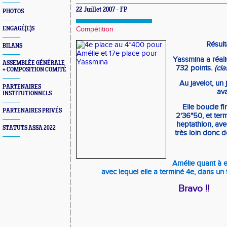
22 Juillet 2007 - FP
PHOTOS
ENGAGÉ(E)S
Compétition
Résult
BILANS
Yassmina a réali
ASSEMBLÉE GÉNÉRALE
732 points.
(cl
+ COMPOSITION COMITÉ
Au javelot, un
PARTENAIRES
av
INSTITUTIONNELS
Elle boucle 
PARTENAIRES PRIVÉS
2'36"50, et ter
heptathlon, ave
STATUTS ASSA 2022
très loin donc d
Amélie quant à e
avec lequel elle a terminé 4e, dans un
Bravo !!