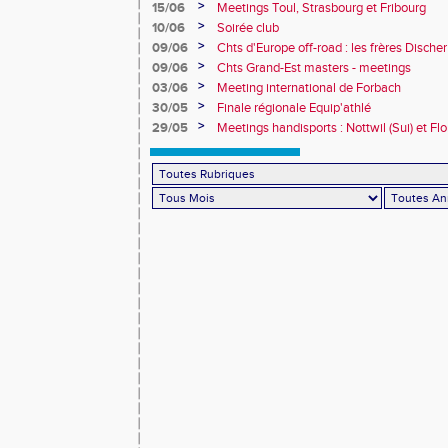
>
15/06
Meetings Toul, Strasbourg et Fribourg
>
10/06
Soirée club
>
09/06
Chts d'Europe off-road : les frères Dische
>
09/06
Chts Grand-Est masters - meetings
>
03/06
Meeting international de Forbach
>
30/05
Finale régionale Equip'athlé
>
29/05
Meetings handisports : Nottwil (Sui) et Fl