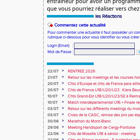
entraineur pour avoir un programm
que vous pourriez réaliser vers chez
les Réactions
Commentez cette actualité
Pour commenter une actualité il faut posséder un compt
rubrique ci-dessous pour vous identifier ou vous crée
Login (Email)
:
Mot de Passe
:
>
22/07
RENTREE 2026
>
21/07
Retour sur les meetings et les courses hor
>
20/07
Chts d'Europe et chts de France para athlé
champion d'Europe et multiples médaillé
>
20/07
Chts de France U18/U20/U23 : Klara Baum
10e
>
10/07
Chts Grand-Est U18/U20/U23/SE à Reims
>
10/07
Match interdépartemental U16 + Finale ré
Obernai
>
03/07
Retour sur les différents meetings du mois 
>
03/07
Cross de la CASC, remise des prix par équ
collèges
>
30/06
Marathon du Mont-Blanc
>
29/06
Meeting Handisport de Cergy-Pontoise
>
22/06
Chts de Moselle U18 à sénior - meeting
>