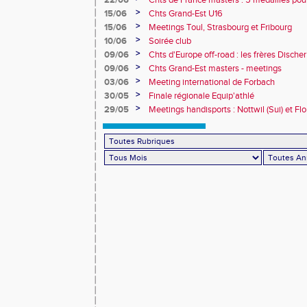
22/06
Chts de France masters : 5 médailles pou
>
15/06
Chts Grand-Est U16
>
15/06
Meetings Toul, Strasbourg et Fribourg
>
10/06
Soirée club
>
09/06
Chts d'Europe off-road : les frères Dische
>
09/06
Chts Grand-Est masters - meetings
>
03/06
Meeting international de Forbach
>
30/05
Finale régionale Equip'athlé
>
29/05
Meetings handisports : Nottwil (Sui) et Fl