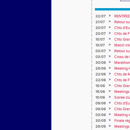
>
22/07
RENTREE
>
21/07
Retour su
>
20/07
Chts d'Eur
champion 
>
20/07
Chts de F
10e
>
10/07
Chts Gra
>
10/07
Match int
Obernai
>
03/07
Retour sur
>
03/07
Cross de 
collèges
>
30/06
Marathon
>
29/06
Meeting H
>
22/06
Chts de M
>
22/06
Chts de F
>
15/06
Chts Gran
>
15/06
Meetings 
>
10/06
Soirée cl
>
09/06
Chts d'Eu
>
09/06
Chts Gran
>
03/06
Meeting i
>
30/05
Finale ré
>
29/05
Meetings 