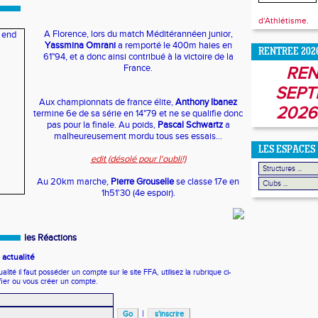
d'Athlétisme.
A Florence, lors du match Méditérannéen junior,
Yassmina Omrani
a remporté le 400m haies en
RENTREE 202
61"94, et a donc ainsi contribué à la victoire de la
France.
REN
SEPT
Aux championnats de france élite,
Anthony Ibanez
2026
termine 6e de sa série en 14"79 et ne se qualifie donc
pas pour la finale. Au poids,
Pascal Schwartz
a
malheureusement mordu tous ses essais...
LES ESPACES
edit (désolé pour l'oubli!)
Au 20km marche,
Pierre Grouselle
se classe 17e en
1h51'30 (4e espoir).
les Réactions
actualité
ité il faut posséder un compte sur le site FFA, utilisez la rubrique ci-
fier ou vous créer un compte.
|