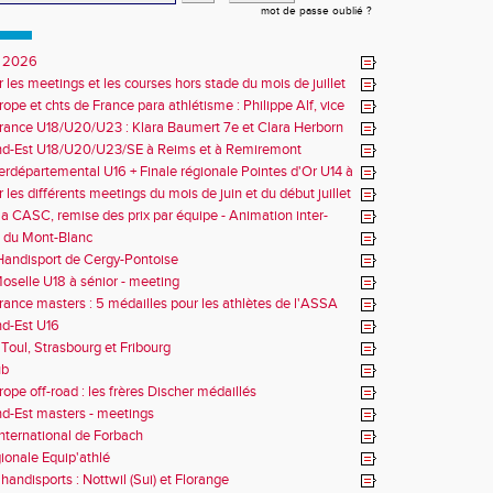
mot de passe oublié ?
 2026
r les meetings et les courses hors stade du mois de juillet
ope et chts de France para athlétisme : Philippe Alf, vice
d'Europe et multiples médaillés aux France
rance U18/U20/U23 : Klara Baumert 7e et Clara Herborn
nd-Est U18/U20/U23/SE à Reims et à Remiremont
erdépartemental U16 + Finale régionale Pointes d'Or U14 à
 les différents meetings du mois de juin et du début juillet
la CASC, remise des prix par équipe - Animation inter-
 du Mont-Blanc
andisport de Cergy-Pontoise
oselle U18 à sénior - meeting
rance masters : 5 médailles pour les athlètes de l'ASSA
d-Est U16
Toul, Strasbourg et Fribourg
ub
rope off-road : les frères Discher médaillés
d-Est masters - meetings
nternational de Forbach
gionale Equip'athlé
handisports : Nottwil (Sui) et Florange