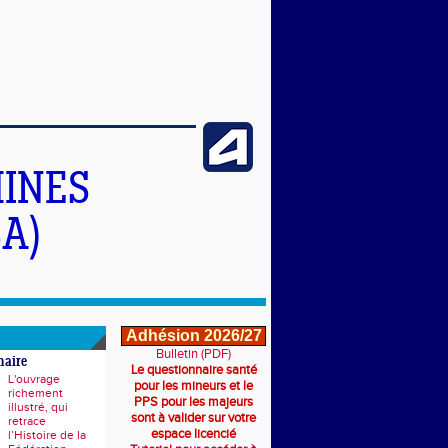
INES
A)
Adhésion 2026/27
Bulletin (PDF)
naire
Le questionnaire santé
L'ouvrage
pour les mineurs et le
richement
PPS pour les majeurs
illustré, qui
sont à valider sur votre
retrace
espace licencié
l’Histoire de la