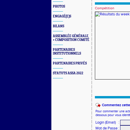
PHOTOS
Compétition
ENGAGÉ(E)S
BILANS
ASSEMBLÉE GÉNÉRALE
+ COMPOSITION COMITÉ
PARTENAIRES
INSTITUTIONNELS
PARTENAIRES PRIVÉS
STATUTS ASSA 2022
Commentez cette 
Pour commenter une actual
dessous pour vous identi
Login (Email)
:
Mot de Passe
: