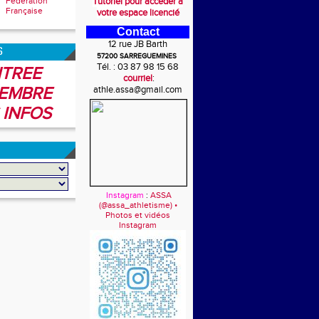
Fédération
Tutoriel pour accéder à
Française
votre espace licencié
Contact
12 rue JB Barth
6
57200 SARREGUEMINES
Tél. : 03 87 98 15 68
TREE
courriel
:
EMBRE
athle.assa@gmail.com
 INFOS
Instagram
:
ASSA
(@assa_athletisme) •
Photos et vidéos
Instagram