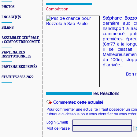
PHOTOS
Compétition
ENGAGÉ(E)S
Stéphane Bozzo
dernière aux 
BILANS
handisport à Sa
commencé, puis
ASSEMBLÉE GÉNÉRALE
premières épre
+ COMPOSITION COMITÉ
(6m77 à la longu
il se classait 
PARTENAIRES
Malheureusement,
INSTITUTIONNELS
du 100m, stopp
d'arrivée...
PARTENAIRES PRIVÉS
Bon r
STATUTS ASSA 2022
les Réactions
Commentez cette actualité
Pour commenter une actualité il faut posséder un compt
rubrique ci-dessous pour vous identifier ou vous crée
Login (Email)
:
Mot de Passe
: