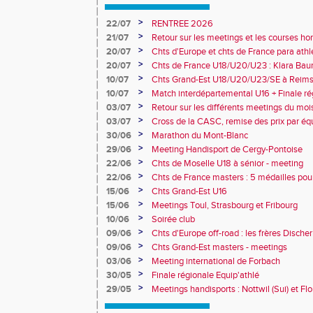
>
22/07
RENTREE 2026
>
21/07
Retour sur les meetings et les courses hor
>
20/07
Chts d'Europe et chts de France para athlé
champion d'Europe et multiples médaillé
>
20/07
Chts de France U18/U20/U23 : Klara Baum
10e
>
10/07
Chts Grand-Est U18/U20/U23/SE à Reims
>
10/07
Match interdépartemental U16 + Finale ré
Obernai
>
03/07
Retour sur les différents meetings du mois 
>
03/07
Cross de la CASC, remise des prix par équ
collèges
>
30/06
Marathon du Mont-Blanc
>
29/06
Meeting Handisport de Cergy-Pontoise
>
22/06
Chts de Moselle U18 à sénior - meeting
>
22/06
Chts de France masters : 5 médailles pou
>
15/06
Chts Grand-Est U16
>
15/06
Meetings Toul, Strasbourg et Fribourg
>
10/06
Soirée club
>
09/06
Chts d'Europe off-road : les frères Dische
>
09/06
Chts Grand-Est masters - meetings
>
03/06
Meeting international de Forbach
>
30/05
Finale régionale Equip'athlé
>
29/05
Meetings handisports : Nottwil (Sui) et Fl