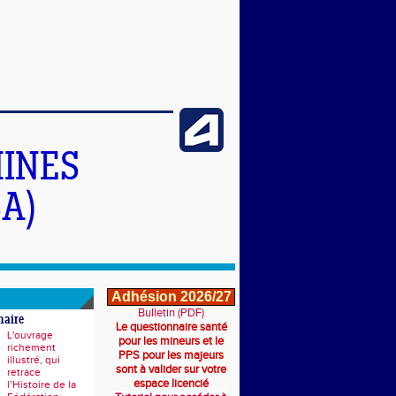
INES
A)
Adhésion 2026/27
Bulletin (PDF)
naire
Le questionnaire santé
L'ouvrage
pour les mineurs et le
richement
PPS pour les majeurs
illustré, qui
sont à valider sur votre
retrace
espace licencié
l’Histoire de la