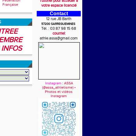
Fédération
Tutoriel pour accéder à
Française
votre espace licencié
Contact
12 rue JB Barth
6
57200 SARREGUEMINES
Tél. : 03 87 98 15 68
TREE
courriel
:
EMBRE
athle.assa@gmail.com
 INFOS
Instagram
:
ASSA
(@assa_athletisme) •
Photos et vidéos
Instagram