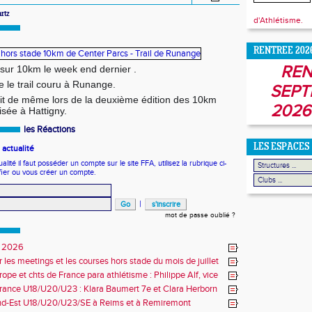
artz
d'Athlétisme.
RENTREE 202
REN
sur 10km le week end dernier .
e le trail couru à Runange.
💪🏻
SEPT
it de même lors de la deuxième édition des 10km
2026
isée à Hattigny.
👍🏻
les Réactions
LES ESPACES
actualité
ité il faut posséder un compte sur le site FFA, utilisez la rubrique ci-
fier ou vous créer un compte.
|
mot de passe oublié ?
 2026
r les meetings et les courses hors stade du mois de juillet
ope et chts de France para athlétisme : Philippe Alf, vice
d'Europe et multiples médaillés aux France
rance U18/U20/U23 : Klara Baumert 7e et Clara Herborn
nd-Est U18/U20/U23/SE à Reims et à Remiremont