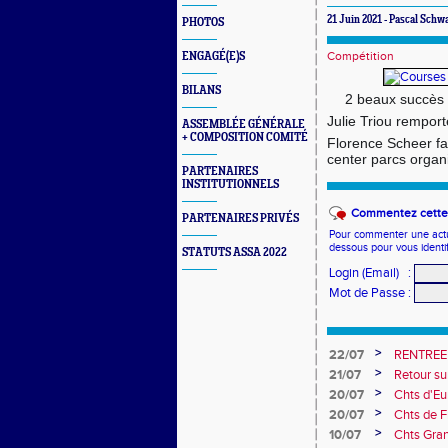
21 Juin 2021 - Pascal Schw
PHOTOS
Compétition
ENGAGÉ(E)S
BILANS
🥇
2 beaux succès 
Julie Triou remport
ASSEMBLÉE GÉNÉRALE
+ COMPOSITION COMITÉ
Florence Scheer fa
center parcs organ
PARTENAIRES
INSTITUTIONNELS
Commentez cette 
PARTENAIRES PRIVÉS
Pour commenter une actual
dessous pour vous identi
STATUTS ASSA 2022
Login (Email)
:
Mot de Passe
:
>
22/07
RENTREE
>
21/07
Retour su
>
20/07
Chts d'Eur
champion 
>
20/07
Chts de F
10e
>
10/07
Chts Gra