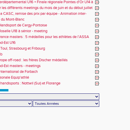
erdépartemental U16 + Finale régionale Pointes d'Or U14 à
 les différents meetings du mois de juin et du début juillet
la CASC, remise des prix par équipe - Animation inter-
 du Mont-Blanc
andisport de Cergy-Pontoise
oselle U18 à sénior - meeting
rance masters : 5 médailles pour les athlètes de l'ASSA
d-Est U16
Toul, Strasbourg et Fribourg
ub
rope off-road : les frères Discher médaillés
d-Est masters - meetings
nternational de Forbach
gionale Equip'athlé
handisports : Nottwil (Sui) et Florange