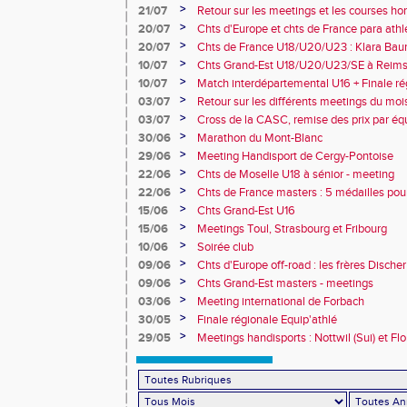
>
21/07
Retour sur les meetings et les courses hor
>
20/07
Chts d'Europe et chts de France para athlé
champion d'Europe et multiples médaillé
>
20/07
Chts de France U18/U20/U23 : Klara Baum
10e
>
10/07
Chts Grand-Est U18/U20/U23/SE à Reims
>
10/07
Match interdépartemental U16 + Finale ré
Obernai
>
03/07
Retour sur les différents meetings du mois 
>
03/07
Cross de la CASC, remise des prix par équ
collèges
>
30/06
Marathon du Mont-Blanc
>
29/06
Meeting Handisport de Cergy-Pontoise
>
22/06
Chts de Moselle U18 à sénior - meeting
>
22/06
Chts de France masters : 5 médailles pou
>
15/06
Chts Grand-Est U16
>
15/06
Meetings Toul, Strasbourg et Fribourg
>
10/06
Soirée club
>
09/06
Chts d'Europe off-road : les frères Dische
>
09/06
Chts Grand-Est masters - meetings
>
03/06
Meeting international de Forbach
>
30/05
Finale régionale Equip'athlé
>
29/05
Meetings handisports : Nottwil (Sui) et Fl