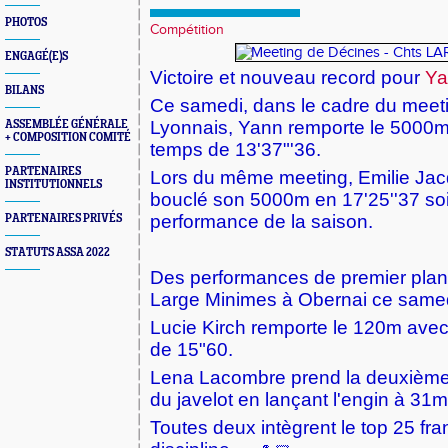
PHOTOS
Compétition
ENGAGÉ(E)S
Victoire et nouveau record pour
Ya
BILANS
Ce samedi, dans le cadre du meetin
Lyonnais, Yann remporte le 5000m 
ASSEMBLÉE GÉNÉRALE
+ COMPOSITION COMITÉ
temps de 13'37"'36.
PARTENAIRES
Lors du même meeting, Emilie Jac
INSTITUTIONNELS
bouclé son 5000m en 17'25''37 soi
performance de la saison.
PARTENAIRES PRIVÉS
STATUTS ASSA 2022
Des performances de premier pla
Large Minimes à Obernai ce samedi
Lucie Kirch remporte le 120m avec 
de 15"60.
Lena Lacombre prend la deuxième
du javelot en lançant l'engin à 31
Toutes deux intègrent le top 25 fra