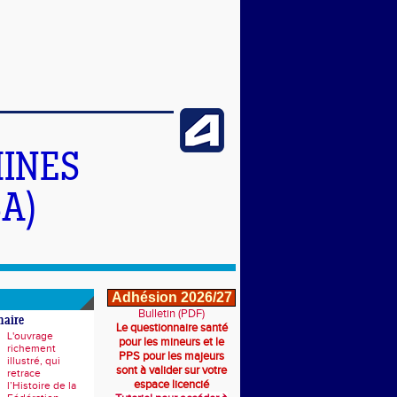
INES
A)
Adhésion 2026/27
Bulletin (PDF)
naire
Le questionnaire santé
L'ouvrage
pour les mineurs et le
richement
PPS pour les majeurs
illustré, qui
sont à valider sur votre
retrace
espace licencié
l’Histoire de la