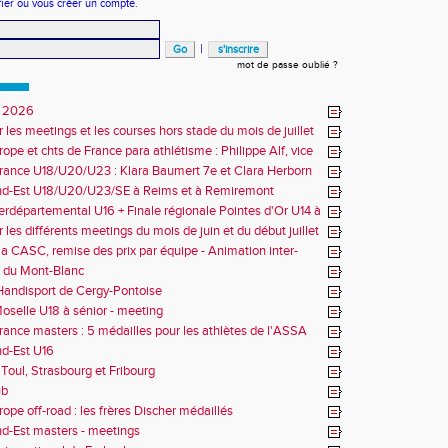
fier ou vous créer un compte.
|
mot de passe oublié ?
 2026
r les meetings et les courses hors stade du mois de juillet
ope et chts de France para athlétisme : Philippe Alf, vice
d'Europe et multiples médaillés aux France
rance U18/U20/U23 : Klara Baumert 7e et Clara Herborn
nd-Est U18/U20/U23/SE à Reims et à Remiremont
erdépartemental U16 + Finale régionale Pointes d'Or U14 à
 les différents meetings du mois de juin et du début juillet
la CASC, remise des prix par équipe - Animation inter-
 du Mont-Blanc
andisport de Cergy-Pontoise
oselle U18 à sénior - meeting
rance masters : 5 médailles pour les athlètes de l'ASSA
d-Est U16
Toul, Strasbourg et Fribourg
ub
rope off-road : les frères Discher médaillés
d-Est masters - meetings