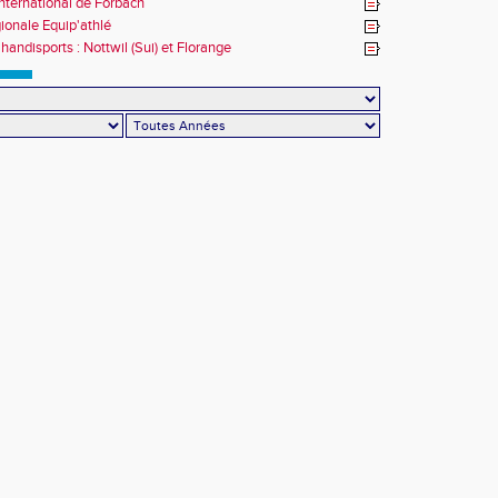
nternational de Forbach
gionale Equip'athlé
handisports : Nottwil (Sui) et Florange