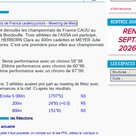
d'Athlétisme.
RENTREE 202
REN
t deroulés les championnats de France CA/JU au
 Bondoufle. Trois athlètes de l’ASSA ont participé;
SEPT
 HERBORN Clara au 400m cadettes et MEYER Julie
ores. C’est une première pour elles aux championnats
2026
 9ème performance avec un chrono 59’’38.
LES ESPACES
 20ème performance avec chrono de 60’’98.
1ème performance avec un chrono de 67’’00.
ne, 3 athlètes avaient pris part au meeting de Metz avec
rmances à la clef. Ci-après les résultats
milie
5 000m
17'07''51
N3
200m
24''91 (+0.0)
R5
800m
1'51''91
N3
les Réactions
actualité
ité il faut posséder un compte sur le site FFA, utilisez la rubrique ci-