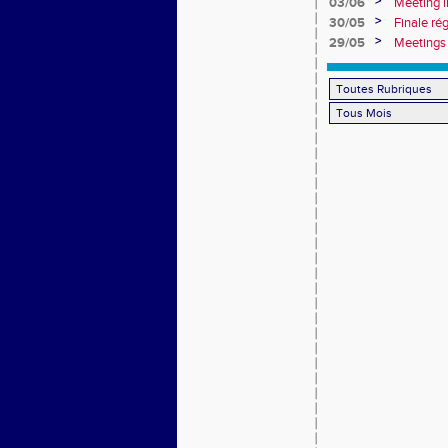
>
03/06
Meeting i
>
30/05
Finale ré
>
29/05
Meetings 