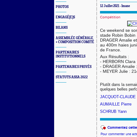
12 Juillet 2021 - Imane
PHOTOS
Compétition
ENGAGÉ(E)S
BILANS
Ce weekend se son
stade Robin Bobin à
ASSEMBLÉE GÉNÉRALE
DRAGER Amalie et
+ COMPOSITION COMITÉ
au 400m haies juni
de France.
PARTENAIRES
Aux Résultats :
INSTITUTIONNELS
- HERBORN Clara :
- DRAGER Amalie :
PARTENAIRES PRIVÉS
- MEYER Julie : 2
STATUTS ASSA 2022
Plutôt dans la semai
quelques belles perfo
JACQUOT-CLAUDE E
AUMAILLE Pierre
SCHRUB Yann
Commentez cette 
Pour commenter une actual