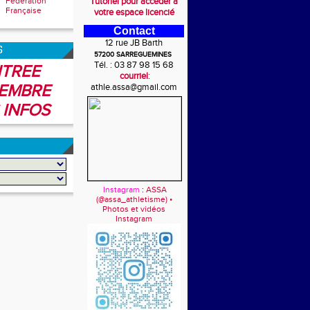
Fédération
Tutoriel pour accéder à
Française
votre espace licencié
Contact
12 rue JB Barth
6
57200 SARREGUEMINES
Tél. : 03 87 98 15 68
TREE
courriel
:
EMBRE
athle.assa@gmail.com
 INFOS
Instagram
:
ASSA
(@assa_athletisme) •
Photos et vidéos
Instagram