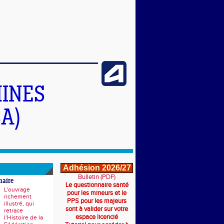
INES
A)
Adhésion 2026/27
Bulletin (PDF)
naire
Le questionnaire santé
L'ouvrage
pour les mineurs et le
richement
PPS pour les majeurs
illustré, qui
sont à valider sur votre
retrace
espace licencié
l’Histoire de la