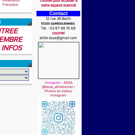
Fédération
Tutoriel pour accéder à
Française
votre espace licencié
Contact
12 rue JB Barth
6
57200 SARREGUEMINES
Tél. : 03 87 98 15 68
TREE
courriel
:
EMBRE
athle.assa@gmail.com
 INFOS
Instagram
:
ASSA
(@assa_athletisme) •
Photos et vidéos
Instagram