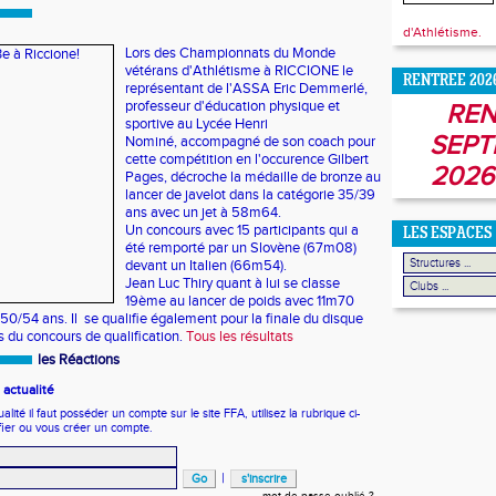
d'Athlétisme.
Lors des Championnats du Monde
vétérans d'Athlétisme à RICCIONE le
RENTREE 202
représentant de l'ASSA Eric Demmerlé,
professeur d'éducation physique et
REN
sportive au Lycée Henri
SEPT
Nominé, accompagné de son coach pour
cette compétition en l'occurence Gilbert
2026
Pages, décroche la médaille de bronze au
lancer de javelot dans la catégorie 35/39
ans avec un jet à 58m64.
Un concours avec 15 participants qui a
LES ESPACES
été remporté par un Slovène (67m08)
devant un Italien (66m54).
Jean Luc Thiry quant à lui se classe
19ème au lancer de poids avec 11m70
50/54 ans. Il se qualifie également pour la finale du disque
s du concours de qualification.
Tous les résultats
les Réactions
actualité
ité il faut posséder un compte sur le site FFA, utilisez la rubrique ci-
fier ou vous créer un compte.
|