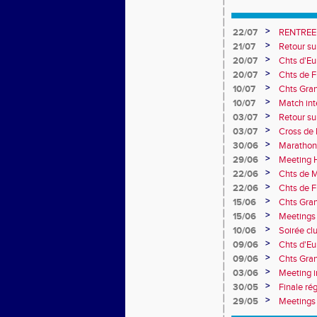
>
22/07
RENTREE
>
21/07
Retour su
>
20/07
Chts d'Eur
champion 
>
20/07
Chts de F
10e
>
10/07
Chts Gra
>
10/07
Match int
Obernai
>
03/07
Retour sur
>
03/07
Cross de 
collèges
>
30/06
Marathon
>
29/06
Meeting H
>
22/06
Chts de M
>
22/06
Chts de F
>
15/06
Chts Gran
>
15/06
Meetings 
>
10/06
Soirée cl
>
09/06
Chts d'Eu
>
09/06
Chts Gran
>
03/06
Meeting i
>
30/05
Finale ré
>
29/05
Meetings 