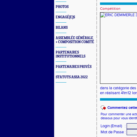
PHOTOS
Compétition
ENGAGÉ(E)S
BILANS
ASSEMBLÉE GÉNÉRALE
+ COMPOSITION COMITÉ
PARTENAIRES
INSTITUTIONNELS
PARTENAIRES PRIVÉS
STATUTS ASSA 2022
dans la catégorie des 
en réalisant 41m12 lor
Commentez cette 
Pour commenter une actual
dessous pour vous identi
Login (Email)
:
Mot de Passe
: