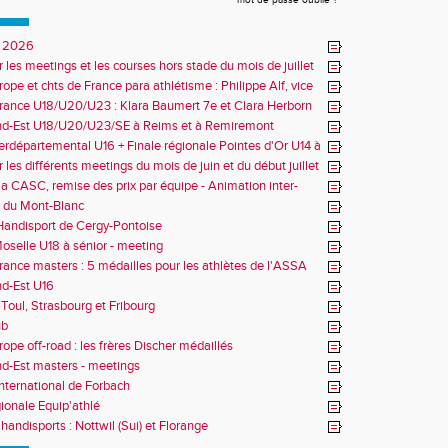
mot de passe oublié ?
 2026
r les meetings et les courses hors stade du mois de juillet
ope et chts de France para athlétisme : Philippe Alf, vice
d'Europe et multiples médaillés aux France
rance U18/U20/U23 : Klara Baumert 7e et Clara Herborn
nd-Est U18/U20/U23/SE à Reims et à Remiremont
erdépartemental U16 + Finale régionale Pointes d'Or U14 à
 les différents meetings du mois de juin et du début juillet
la CASC, remise des prix par équipe - Animation inter-
 du Mont-Blanc
andisport de Cergy-Pontoise
oselle U18 à sénior - meeting
rance masters : 5 médailles pour les athlètes de l'ASSA
d-Est U16
Toul, Strasbourg et Fribourg
ub
rope off-road : les frères Discher médaillés
d-Est masters - meetings
nternational de Forbach
gionale Equip'athlé
handisports : Nottwil (Sui) et Florange