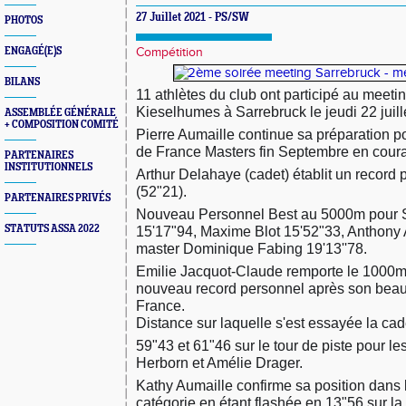
27 Juillet 2021 - PS/SW
PHOTOS
ENGAGÉ(E)S
Compétition
BILANS
11 athlètes du club ont participé au meeti
Kieselhumes à Sarrebruck le jeudi 22 juill
ASSEMBLÉE GÉNÉRALE
+ COMPOSITION COMITÉ
Pierre Aumaille continue sa préparation 
de France Masters fin Septembre en coura
PARTENAIRES
INSTITUTIONNELS
Arthur Delahaye (cadet) établit un record
(52"21).
PARTENAIRES PRIVÉS
Nouveau Personnel Best au 5000m pour
STATUTS ASSA 2022
15'17"94,
Maxime Blot 15'52"33, Anthony A
master Dominique Fabing 19'13''78.
Emilie Jacquot-Claude remporte le 1000m 
nouveau record personnel après son bea
France.
Distance sur laquelle s'est essayée la ca
59"43 et 61"46 sur le tour de piste pour le
Herborn et Amélie Drager.
Kathy Aumaille confirme sa position dans l
catégorie en étant flashée en 13"56 sur la 