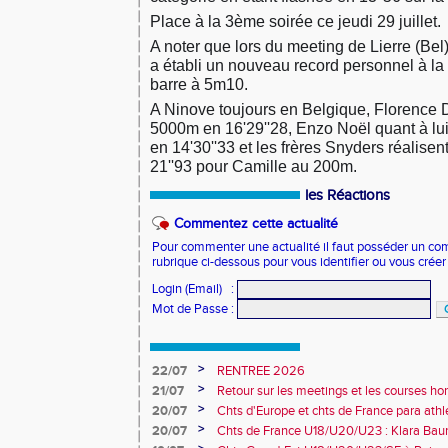
Place à la 3ème soirée ce jeudi 29 juillet.
A noter que lors du meeting de Lierre (Be
a établi un nouveau record personnel à la
barre à 5m10.
A Ninove toujours en Belgique, Florence 
5000m en 16'29''28, Enzo Noël quant à lu
en 14'30''33 et les frères Snyders réalisen
21''93 pour Camille au 200m.
les Réactions
Commentez cette actualité
Pour commenter une actualité il faut posséder un compt
rubrique ci-dessous pour vous identifier ou vous crée
Login (Email)
:
Mot de Passe
:
>
22/07
RENTREE 2026
>
21/07
Retour sur les meetings et les courses hor
>
20/07
Chts d'Europe et chts de France para athlé
champion d'Europe et multiples médaillé
>
20/07
Chts de France U18/U20/U23 : Klara Baum
10e