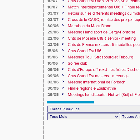
>
10/07
Chts Grand-Est U18/U20/U23/SE à Reims
>
10/07
Match interdépartemental U16 + Finale ré
Obernai
>
03/07
Retour sur les différents meetings du mois 
>
03/07
Cross de la CASC, remise des prix par équ
collèges
>
30/06
Marathon du Mont-Blanc
>
29/06
Meeting Handisport de Cergy-Pontoise
>
22/06
Chts de Moselle U18 à sénior - meeting
>
22/06
Chts de France masters : 5 médailles pou
>
15/06
Chts Grand-Est U16
>
15/06
Meetings Toul, Strasbourg et Fribourg
>
10/06
Soirée club
>
09/06
Chts d'Europe off-road : les frères Dische
>
09/06
Chts Grand-Est masters - meetings
>
03/06
Meeting international de Forbach
>
30/05
Finale régionale Equip'athlé
>
29/05
Meetings handisports : Nottwil (Sui) et Fl