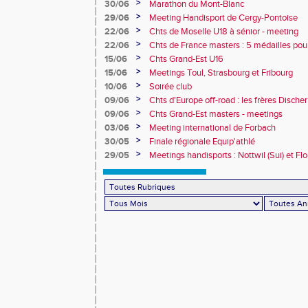
collèges
>
30/06
Marathon du Mont-Blanc
>
29/06
Meeting Handisport de Cergy-Pontoise
>
22/06
Chts de Moselle U18 à sénior - meeting
>
22/06
Chts de France masters : 5 médailles pou
>
15/06
Chts Grand-Est U16
>
15/06
Meetings Toul, Strasbourg et Fribourg
>
10/06
Soirée club
>
09/06
Chts d'Europe off-road : les frères Dische
>
09/06
Chts Grand-Est masters - meetings
>
03/06
Meeting international de Forbach
>
30/05
Finale régionale Equip'athlé
>
29/05
Meetings handisports : Nottwil (Sui) et Fl