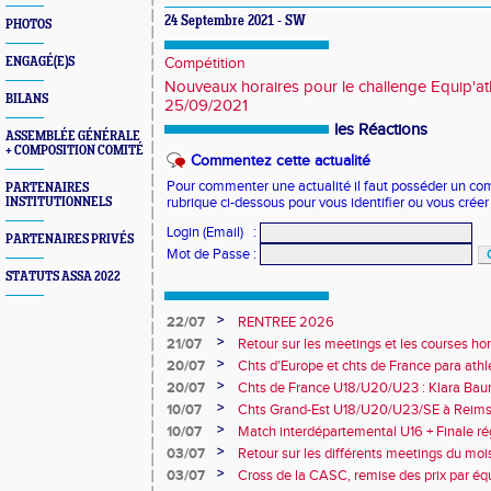
24 Septembre 2021 - SW
PHOTOS
ENGAGÉ(E)S
Compétition
Nouveaux horaires pour le challenge Equip'a
BILANS
25/09/2021
les Réactions
ASSEMBLÉE GÉNÉRALE
+ COMPOSITION COMITÉ
Commentez cette actualité
Pour commenter une actualité il faut posséder un compt
PARTENAIRES
INSTITUTIONNELS
rubrique ci-dessous pour vous identifier ou vous crée
Login (Email)
:
PARTENAIRES PRIVÉS
Mot de Passe
:
STATUTS ASSA 2022
>
22/07
RENTREE 2026
>
21/07
Retour sur les meetings et les courses hor
>
20/07
Chts d'Europe et chts de France para athlé
champion d'Europe et multiples médaillé
>
20/07
Chts de France U18/U20/U23 : Klara Baum
10e
>
10/07
Chts Grand-Est U18/U20/U23/SE à Reims
>
10/07
Match interdépartemental U16 + Finale ré
Obernai
>
03/07
Retour sur les différents meetings du mois 
>
03/07
Cross de la CASC, remise des prix par équ