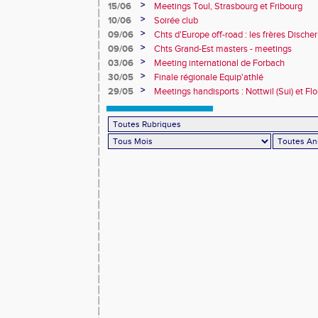
>
15/06
Meetings Toul, Strasbourg et Fribourg
>
10/06
Soirée club
>
09/06
Chts d'Europe off-road : les frères Dische
>
09/06
Chts Grand-Est masters - meetings
>
03/06
Meeting international de Forbach
>
30/05
Finale régionale Equip'athlé
>
29/05
Meetings handisports : Nottwil (Sui) et Fl