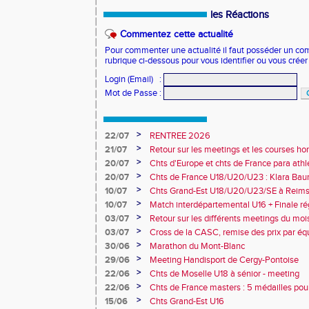
les Réactions
Commentez cette actualité
Pour commenter une actualité il faut posséder un compt
rubrique ci-dessous pour vous identifier ou vous crée
Login (Email)
:
Mot de Passe
:
>
22/07
RENTREE 2026
>
21/07
Retour sur les meetings et les courses hor
>
20/07
Chts d'Europe et chts de France para athlé
champion d'Europe et multiples médaillé
>
20/07
Chts de France U18/U20/U23 : Klara Baum
10e
>
10/07
Chts Grand-Est U18/U20/U23/SE à Reims
>
10/07
Match interdépartemental U16 + Finale ré
Obernai
>
03/07
Retour sur les différents meetings du mois 
>
03/07
Cross de la CASC, remise des prix par équ
collèges
>
30/06
Marathon du Mont-Blanc
>
29/06
Meeting Handisport de Cergy-Pontoise
>
22/06
Chts de Moselle U18 à sénior - meeting
>
22/06
Chts de France masters : 5 médailles pou
>
15/06
Chts Grand-Est U16