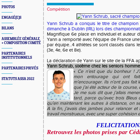
PHOTOS
Compétition
ENGAGÉ(E)S
Yann Schrub a conquis le titre de champion
BILANS
dimanche à Dublin (IRL) lors des championnat
Magnifique 6e place en individuel et auteur 
ASSEMBLÉE GÉNÉRALE
Yann a remporté avec l'équipe de France une fa
+ COMPOSITION COMITÉ
par équipe...4 athlètes se sont classés dans l
(3e, 4e, 6e et 8e).
PARTENAIRES
INSTITUTIONNELS
La déclaration de Yann sur le site de la FFA a
Yann Schrub, sixième chez les seniors homm
PARTENAIRES PRIVÉS
«
Ce n’est que du bonheur ! J’
mon entourage qui ont fai
STATUTS ASSA 2022
m’encourager. Ils n’ont pas fait 
que j’ai été acteur de la course
Je me suis dit que j’allais mener,
tard, parce qu’avec trois Bleus
qu’en maintenant les autres à distance, on s
A la fin, j’avais des jambes pour relancer et 
travail monstrueux, avec une super cohésion e
FELICITATION
Retrouvez les photos prises par Cédr