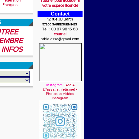
Fédération
Tutoriel pour accéder à
Française
votre espace licencié
Contact
12 rue JB Barth
6
57200 SARREGUEMINES
Tél. : 03 87 98 15 68
TREE
courriel
:
EMBRE
athle.assa@gmail.com
 INFOS
Instagram
:
ASSA
(@assa_athletisme) •
Photos et vidéos
Instagram