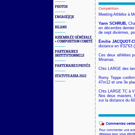
PHOTOS
Compétition
Meeting Athlélor à M
ENGAGÉ(E)S
Yann SCHRUB,
Cham
BILANS
en décembre dernier 
de sept dixièmes, pou
ASSEMBLÉE GÉNÉRALE
Émilie JACQUOT-
+ COMPOSITION COMITÉ
distance en
9'32''63
PARTENAIRES
Ces deux athlètes pa
INSTITUTIONNELS
Miramas.
PARTENAIRES PRIVÉS
Chts LARGE des lanc
STATUTS ASSA 2022
Romy Teppe confirm
47m12 et une 3e plac
Chts LARGE TC à Vi
Nos deux masters, K
sur la distance du 6
Commentez cette 
Pour commenter une actual
dessous pour vous identi