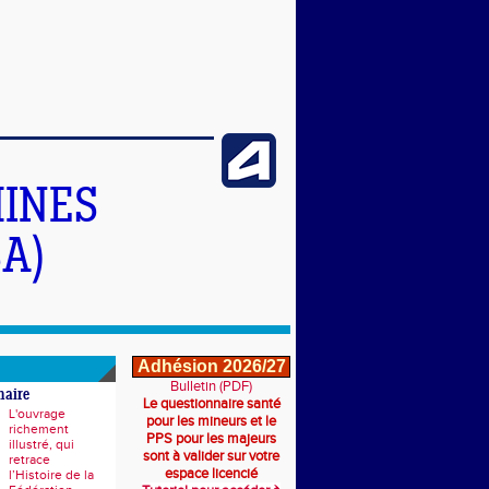
INES
A)
Adhésion 2026/27
Bulletin (PDF)
naire
Le questionnaire santé
L'ouvrage
pour les mineurs et le
richement
PPS pour les majeurs
illustré, qui
sont à valider sur votre
retrace
espace licencié
l’Histoire de la