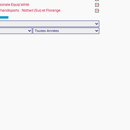
gionale Equip'athlé
handisports : Nottwil (Sui) et Florange