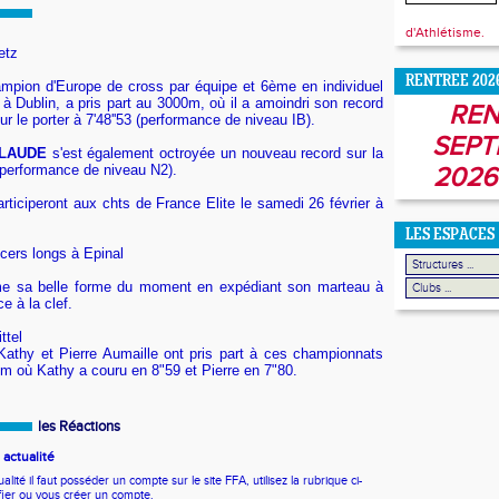
d'Athlétisme.
etz
RENTREE 202
pion d'Europe de cross par équipe et 6ème en individuel
à Dublin, a pris part au 3000m
, où il a amoindri son record
REN
r le porter à 7'48''53 (performance de niveau IB).
SEPT
CLAUDE
s'est également octroyée un nouveau record sur la
 (performance de niveau N2).
2026
rticiperont aux chts de France Elite le samedi 26 février à
LES ESPACES
ers longs à Epinal
e sa belle forme du moment en expédiant son marteau à
e à la clef.
ttel
athy et Pierre Aumaille ont pris part à ces championnats
0m où Kathy a couru en 8"59 et Pierre en 7"80.
les Réactions
actualité
ité il faut posséder un compte sur le site FFA, utilisez la rubrique ci-
fier ou vous créer un compte.