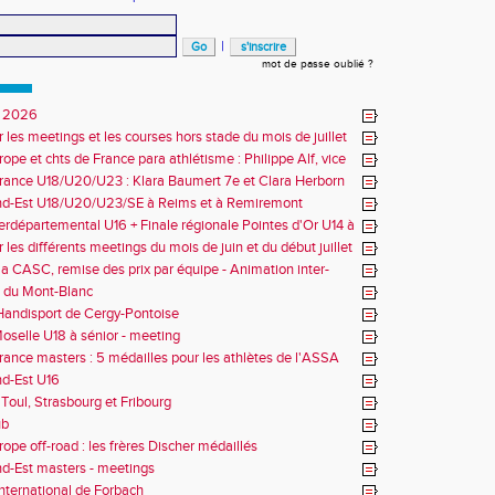
|
mot de passe oublié ?
 2026
r les meetings et les courses hors stade du mois de juillet
ope et chts de France para athlétisme : Philippe Alf, vice
d'Europe et multiples médaillés aux France
rance U18/U20/U23 : Klara Baumert 7e et Clara Herborn
nd-Est U18/U20/U23/SE à Reims et à Remiremont
erdépartemental U16 + Finale régionale Pointes d'Or U14 à
 les différents meetings du mois de juin et du début juillet
la CASC, remise des prix par équipe - Animation inter-
 du Mont-Blanc
andisport de Cergy-Pontoise
oselle U18 à sénior - meeting
rance masters : 5 médailles pour les athlètes de l'ASSA
d-Est U16
Toul, Strasbourg et Fribourg
ub
rope off-road : les frères Discher médaillés
d-Est masters - meetings
nternational de Forbach