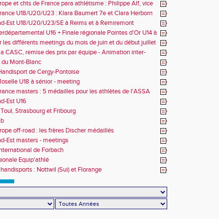
ope et chts de France para athlétisme : Philippe Alf, vice
d'Europe et multiples médaillés aux France
rance U18/U20/U23 : Klara Baumert 7e et Clara Herborn
nd-Est U18/U20/U23/SE à Reims et à Remiremont
erdépartemental U16 + Finale régionale Pointes d'Or U14 à
 les différents meetings du mois de juin et du début juillet
la CASC, remise des prix par équipe - Animation inter-
 du Mont-Blanc
andisport de Cergy-Pontoise
oselle U18 à sénior - meeting
rance masters : 5 médailles pour les athlètes de l'ASSA
d-Est U16
Toul, Strasbourg et Fribourg
ub
rope off-road : les frères Discher médaillés
d-Est masters - meetings
nternational de Forbach
gionale Equip'athlé
handisports : Nottwil (Sui) et Florange