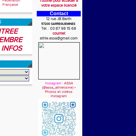
Fédération
Tutoriel pour accéder à
Française
votre espace licencié
Contact
12 rue JB Barth
6
57200 SARREGUEMINES
Tél. : 03 87 98 15 68
TREE
courriel
:
EMBRE
athle.assa@gmail.com
 INFOS
Instagram
:
ASSA
(@assa_athletisme) •
Photos et vidéos
Instagram