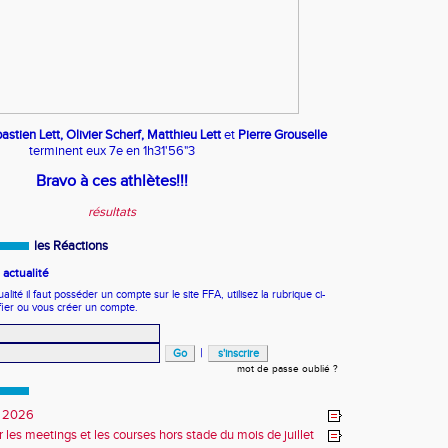
astien Lett, Olivier Scherf, Matthieu Lett
et
Pierre Grouselle
terminent eux 7e en 1h31'56"3
Bravo à ces athlètes!!!
résultats
les Réactions
actualité
ité il faut posséder un compte sur le site FFA, utilisez la rubrique ci-
fier ou vous créer un compte.
|
mot de passe oublié ?
 2026
r les meetings et les courses hors stade du mois de juillet