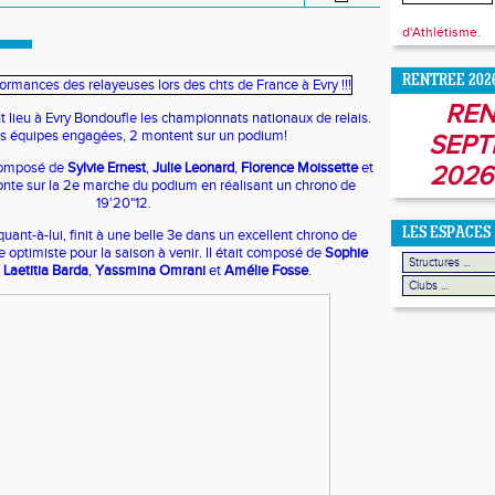
d'Athlétisme.
RENTREE 202
REN
 lieu à Evry Bondoufle les championnats nationaux de relais.
ois équipes engagées, 2 montent sur un podium!
SEPT
 composé de
Sylvie Ernest
,
Julie Leonard
,
Florence Moissette
et
2026
te sur la 2e marche du podium en réalisant un chrono de
19'20"12.
LES ESPACES
uant-à-lui, finit à une belle 3e dans un excellent chrono de
e optimiste pour la saison à venir. Il était composé de
Sophie
,
Laetitia Barda
,
Yassmina Omrani
et
Amélie Fosse
.