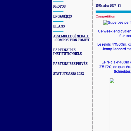
15 Octobre 2007 - FP
PHOTOS
Compétition
ENGAGÉ(E)S
BILANS
Ce week end avaient
Sur tr
ASSEMBLÉE GÉNÉRALE
+ COMPOSITION COMITÉ
Le relais 4*1500m,
Jenny Leonard
mon
PARTENAIRES
INSTITUTIONNELS
Le relais 4*400m q
PARTENAIRES PRIVÉS
3'51"20, de quoi êtr
Schneider
STATUTS ASSA 2022