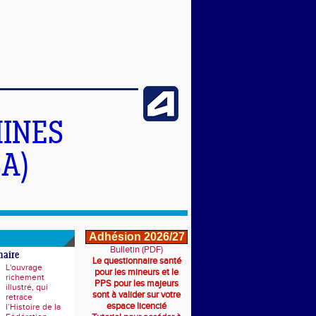
INES
A)
Adhésion 2026/27
Bulletin (PDF)
naire
Le questionnaire santé
L'ouvrage
pour les mineurs et le
richement
PPS pour les majeurs
illustré, qui
sont à valider sur votre
retrace
espace licencié
l’Histoire de la