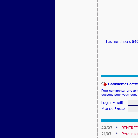
Les marcheurs
Séb
Commentez cette 
Pour commenter une actual
dessous pour vous identi
Login (Email)
:
Mot de Passe
:
>
22/07
RENTREE
>
21/07
Retour su