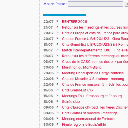
Mot de Passe
:
>
22/07
RENTREE 2026
>
21/07
Retour sur les meetings et les courses hor
>
20/07
Chts d'Europe et chts de France para athlé
champion d'Europe et multiples médaillé
>
20/07
Chts de France U18/U20/U23 : Klara Baum
10e
>
10/07
Chts Grand-Est U18/U20/U23/SE à Reims
>
10/07
Match interdépartemental U16 + Finale ré
Obernai
>
03/07
Retour sur les différents meetings du mois 
>
03/07
Cross de la CASC, remise des prix par équ
collèges
>
30/06
Marathon du Mont-Blanc
>
29/06
Meeting Handisport de Cergy-Pontoise
>
22/06
Chts de Moselle U18 à sénior - meeting
>
22/06
Chts de France masters : 5 médailles pou
>
15/06
Chts Grand-Est U16
>
15/06
Meetings Toul, Strasbourg et Fribourg
>
10/06
Soirée club
>
09/06
Chts d'Europe off-road : les frères Dische
>
09/06
Chts Grand-Est masters - meetings
>
03/06
Meeting international de Forbach
>
30/05
Finale régionale Equip'athlé