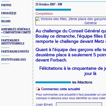
15 Octobre 2007 - SW
PHOTOS
ENGAGÉ(E)S
Compétition
BILANS
ASSEMBLÉE GÉNÉRALE
Au challenge du Conseil Général qui
+ COMPOSITION COMITÉ
Boulay ce dimanche, l'équipe filles
remporte le challenge devant Metz 
PARTENAIRES
INSTITUTIONNELS
Quant à l'équipe des garçons elle t
PARTENAIRES PRIVÉS
deuxième place à seulement 5 poin
devant Forbach.
STATUTS ASSA 2022
Félicitations à la cinquantaine de
jour là
les Réactions
Commentez cette actualité
Pour commenter une actualité il faut posséder un compt
rubrique ci-dessous pour vous identifier ou vous crée
Login (Email)
: