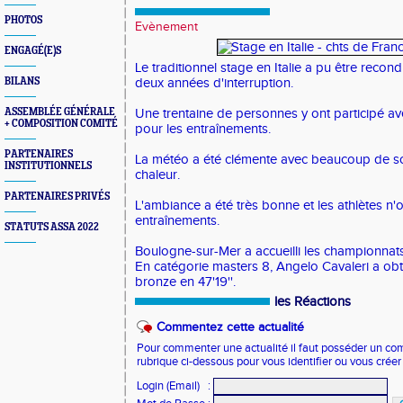
PHOTOS
Evènement
ENGAGÉ(E)S
Le traditionnel stage en Italie a pu être recon
BILANS
deux années d'interruption.
ASSEMBLÉE GÉNÉRALE
Une trentaine de personnes y ont participé a
+ COMPOSITION COMITÉ
pour les entraînements.
PARTENAIRES
La météo a été clémente avec beaucoup de sol
INSTITUTIONNELS
chaleur.
PARTENAIRES PRIVÉS
L'ambiance a été très bonne et les athlètes n'
entraînements.
STATUTS ASSA 2022
Boulogne-sur-Mer a accueilli les championnat
En catégorie masters 8, Angelo Cavaleri a obt
bronze en 47'19''.
les Réactions
Commentez cette actualité
Pour commenter une actualité il faut posséder un compt
rubrique ci-dessous pour vous identifier ou vous crée
Login (Email)
: