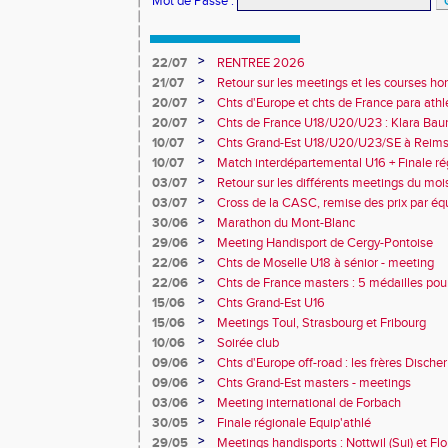
Mot de Passe
:
>
22/07
RENTREE 2026
>
21/07
Retour sur les meetings et les courses hor
>
20/07
Chts d'Europe et chts de France para athlé
champion d'Europe et multiples médaillé
>
20/07
Chts de France U18/U20/U23 : Klara Baum
10e
>
10/07
Chts Grand-Est U18/U20/U23/SE à Reims
>
10/07
Match interdépartemental U16 + Finale ré
Obernai
>
03/07
Retour sur les différents meetings du mois 
>
03/07
Cross de la CASC, remise des prix par équ
collèges
>
30/06
Marathon du Mont-Blanc
>
29/06
Meeting Handisport de Cergy-Pontoise
>
22/06
Chts de Moselle U18 à sénior - meeting
>
22/06
Chts de France masters : 5 médailles pou
>
15/06
Chts Grand-Est U16
>
15/06
Meetings Toul, Strasbourg et Fribourg
>
10/06
Soirée club
>
09/06
Chts d'Europe off-road : les frères Dische
>
09/06
Chts Grand-Est masters - meetings
>
03/06
Meeting international de Forbach
>
30/05
Finale régionale Equip'athlé
>
29/05
Meetings handisports : Nottwil (Sui) et Fl